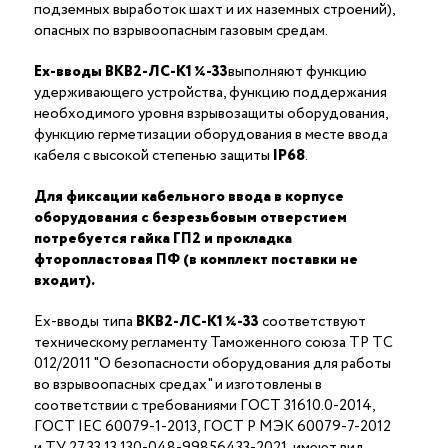
подземных выработок шахт и их наземных строений),
опасных по взрывоопасным газовым средам.
Ex-вводы ВКВ2-ЛС-K1 ¼-33
выполняют функцию
удерживающего устройства, функцию поддержания
необходимого уровня взрывозащиты оборудования,
функцию герметизации оборудования в месте ввода
кабеля с высокой степенью защиты
IP68
.
Для фиксации кабельного ввода в корпусе
оборудования с безрезьбовым отверстием
потребуется гайка ГП2 и прокладка
фторопластовая ПФ (в комплект поставки не
входит).
Ex-вводы типа
ВКВ2-ЛС-K1 ¼-33
соответствуют
техническому регламенту Таможенного союза ТР ТС
012/2011 "О безопасности оборудования для работы
во взрывоопасных средах" и изготовлены в
соответствии с требованиями ГОСТ 31610.0-2014,
ГОСТ IEC 60079-1-2013, ГОСТ Р МЭК 60079-7-2012
и ТУ 27.33.13.130-048-99856433-2021, имеют вид