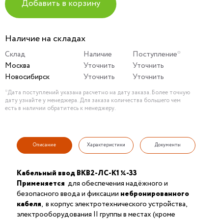
Добавить в корзину
Наличие на складах
Склад
Наличие
Поступление*
Москва
Уточнить
Уточнить
Новосибирск
Уточнить
Уточнить
*Дата поступлений указана расчетно на дату заказа. Более точную
дату узнайте у менеджера. Для заказа количества большего чем
есть в наличии обратитесь к менеджеру.
Описание
Характеристики
Документы
Кабельный ввод ВКВ2-ЛС-K1 ¼-33
Применяется
для обеспечения надёжного и
безопасного ввода и фиксации
небронированного
кабеля
, в корпус электротехнического устройства,
электрооборудования II группы в местах (кроме