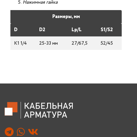
Нажимная гайка
Размеры, мм
D
D2
Lp/L
S1/S2
К1 1/4
25-33 мм
27/67,5
52/45