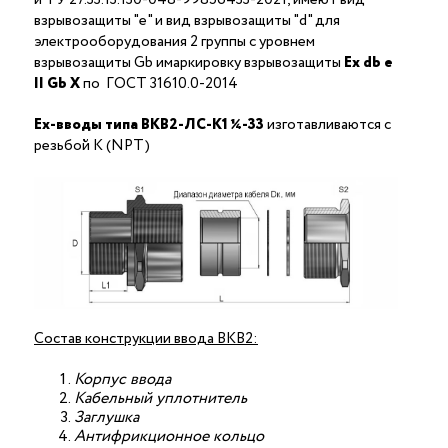
взрывозащиты "е" и вид взрывозащиты "d" для
электрооборудования 2 группы с уровнем
взрывозащиты Gb имаркировку взрывозащиты
Ех
db
е
II Gb X
по ГОСТ 31610.0-2014
Ex-вводы типа ВКВ2-ЛС-K1 ¼-33
изготавливаются с
резьбой K (NPT)
Состав конструкции ввода ВКВ2:
Корпус ввода
Кабельный уплотнитель
Заглушка
Антифрикционное кольцо