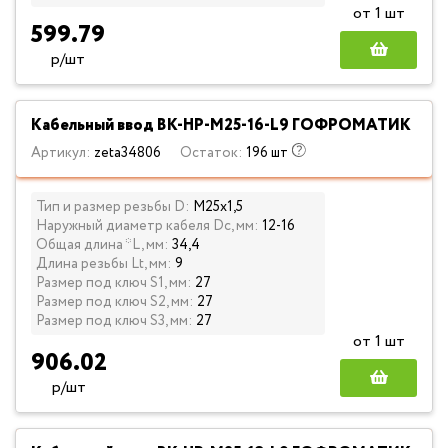
от 1 шт
599.79
р/шт
Кабельный ввод ВК-НР-М25-16-L9 ГОФРОМАТИК
Артикул:
zeta34806
Остаток:
196 шт
Тип и размер резьбы D:
М25х1,5
Наружный диаметр кабеля Dc, мм:
12-16
Общая длина *L, мм:
34,4
Длина резьбы Lt, мм:
9
Размер под ключ S1, мм:
27
Размер под ключ S2, мм:
27
Размер под ключ S3, мм:
27
от 1 шт
906.02
р/шт