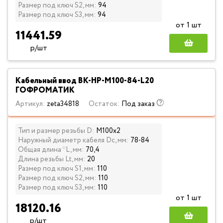
Размер под ключ S2, мм:
94
Размер под ключ S3, мм:
94
от 1 шт
11441.59
р/шт
Кабельный ввод ВК-НР-М100-84-L20
ГОФРОМАТИК
Артикул:
zeta34818
Остаток:
Под заказ
Тип и размер резьбы D:
М100х2
Наружный диаметр кабеля Dc, мм:
78-84
Общая длина *L, мм:
70,4
Длина резьбы Lt, мм:
20
Размер под ключ S1, мм:
110
Размер под ключ S2, мм:
110
Размер под ключ S3, мм:
110
от 1 шт
18120.16
р/шт