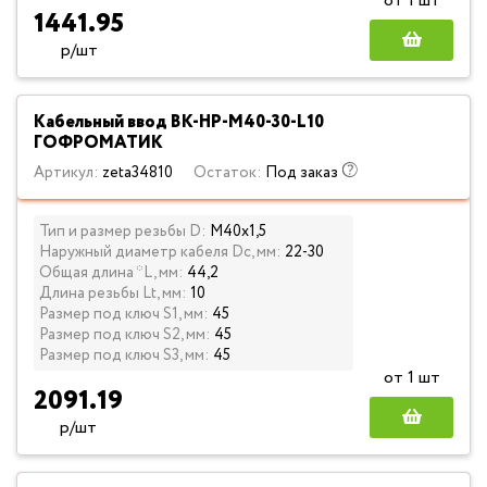
от 1 шт
1441.95
р/шт
Кабельный ввод ВК-НР-М40-30-L10
ГОФРОМАТИК
Артикул:
zeta34810
Остаток:
Под заказ
Тип и размер резьбы D:
М40х1,5
Наружный диаметр кабеля Dc, мм:
22-30
Общая длина *L, мм:
44,2
Длина резьбы Lt, мм:
10
Размер под ключ S1, мм:
45
Размер под ключ S2, мм:
45
Размер под ключ S3, мм:
45
от 1 шт
2091.19
р/шт