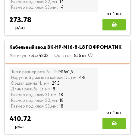
Размер под ключ S2, мм:
14
Размер под ключ S3, мм:
14
от 1 шт
273.78
р/шт
Кабельный ввод ВК-НР-М16-8-L8 ГОФРОМАТИК
Артикул:
zeta34802
Остаток:
856 шт
Тип и размер резьбы D:
М16х1,5
Наружный диаметр кабеля Dc, мм:
4-8
Общая длина *L, мм:
29,3
Длина резьбы Lt, мм:
8
Размер под ключ S1, мм:
18
Размер под ключ S2, мм:
18
Размер под ключ S3, мм:
18
от 1 шт
410.72
р/шт