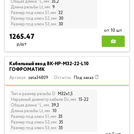
Общая длина *L, мм:
35,2
Длина резьбы Lt, мм:
9
Размер под ключ S1, мм:
32
Размер под ключ S2, мм:
30
Размер под ключ S3, мм:
30
от 10 шт
1265.47
р/шт
Кабельный ввод ВК-НР-М32-22-L10
ГОФРОМАТИК
Артикул:
zeta34809
Остаток:
Под заказ
Тип и размер резьбы D:
М32х1,5
Наружный диаметр кабеля Dc, мм:
15-22
Общая длина *L, мм:
39,3
Длина резьбы Lt, мм:
10
Размер под ключ S1, мм:
35
Размер под ключ S2, мм:
35
Размер под ключ S3, мм:
35