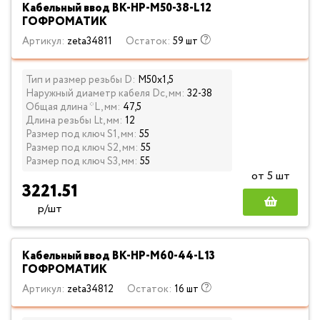
Кабельный ввод ВК-НР-М50-38-L12
ГОФРОМАТИК
Артикул:
zeta34811
Остаток:
59 шт
Тип и размер резьбы D:
М50х1,5
Наружный диаметр кабеля Dc, мм:
32-38
Общая длина *L, мм:
47,5
Длина резьбы Lt, мм:
12
Размер под ключ S1, мм:
55
Размер под ключ S2, мм:
55
Размер под ключ S3, мм:
55
от 5 шт
3221.51
р/шт
Кабельный ввод ВК-НР-М60-44-L13
ГОФРОМАТИК
Артикул:
zeta34812
Остаток:
16 шт