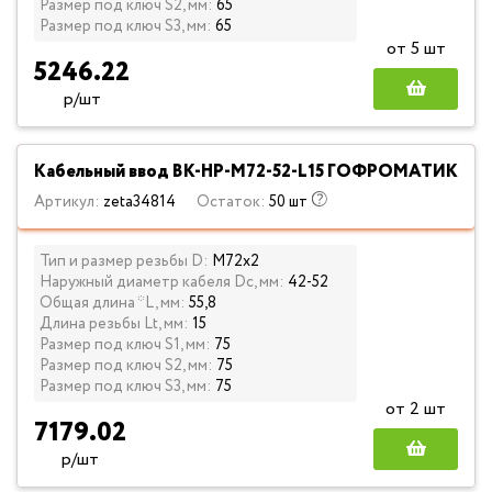
Размер под ключ S2, мм:
65
Размер под ключ S3, мм:
65
от 5 шт
5246.22
р/шт
Кабельный ввод ВК-НР-М72-52-L15 ГОФРОМАТИК
Артикул:
zeta34814
Остаток:
50 шт
Тип и размер резьбы D:
М72х2
Наружный диаметр кабеля Dc, мм:
42-52
Общая длина *L, мм:
55,8
Длина резьбы Lt, мм:
15
Размер под ключ S1, мм:
75
Размер под ключ S2, мм:
75
Размер под ключ S3, мм:
75
от 2 шт
7179.02
р/шт