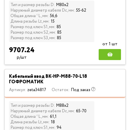
Тип и размер резьбы D:
М80х2
Наружный диаметр кабеля Dc, мм:
55-62
Общая длина *L, мм:
56,6
Длина резьбы Lt, мм:
15
Размер под ключ S1, мм:
85
Размер под ключ S2, мм:
85
Размер под ключ S3, мм:
85
от 1 шт
9707.24
р/шт
Кабельный ввод ВК-НР-М88-70-L18
ГОФРОМАТИК
Артикул:
zeta34817
Остаток:
Под заказ
Тип и размер резьбы D:
М88х2
Наружный диаметр кабеля Dc, мм:
65-70
Общая длина *L, мм:
61,1
Длина резьбы Lt, мм:
18
Размер под ключ S1, мм:
94