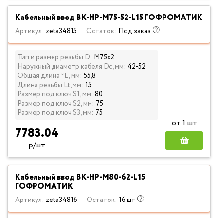
Кабельный ввод ВК-НР-М75-52-L15 ГОФРОМАТИК
Артикул:
zeta34815
Остаток:
Под заказ
Тип и размер резьбы D:
М75х2
Наружный диаметр кабеля Dc, мм:
42-52
Общая длина *L, мм:
55,8
Длина резьбы Lt, мм:
15
Размер под ключ S1, мм:
80
Размер под ключ S2, мм:
75
Размер под ключ S3, мм:
75
от 1 шт
7783.04
р/шт
Кабельный ввод ВК-НР-М80-62-L15
ГОФРОМАТИК
Артикул:
zeta34816
Остаток:
16 шт