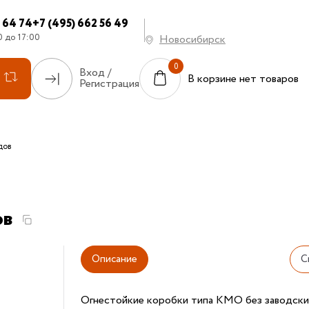
7 64 74
+7 (495) 662 56 49
0 до 17:00
Новосибирск
Вход /
В корзине нет товаров
Регистрация
дов
ов
Описание
С
Огнестойкие коробки типа КМО без заводски