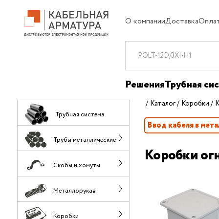
О компании
Доставка
Опла
Решения
Трубная си
Каталог
Коробки
К
Трубная система
Ввод кабеля в мет
Трубы металлические
Коробки ог
Скобы и хомуты
Металлорукав
Коробки