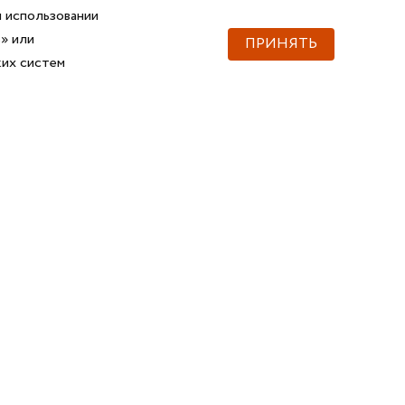
 использовании
» или
ПРИНЯТЬ
ких систем
Документы
Скачать документы
Прайс
Прайс
Каталог ГОФРОМАТИК
Каталог ГОФРОМАТИК
API для импорта товаров
Справочник
Сертификаты, ТУ
3D и BIM-модели