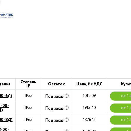
Степень
делия
Остаток
Цена, ₽ с НДС
Купи
IP
0-6(1)
IP55
1012.09
от 1 
Под заказ
-00-
IP55
1915.40
от 1 
Под заказ
1)
0-8(3)
IP65
1326.15
от 1 
Под заказ
-00-