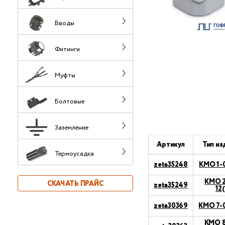
Вводы
Фитинги
Муфты
Болтовые
Заземление
Артикул
Тип из
Термоусадка
zeta35248
КМО 1-0
КМО 2
СКАЧАТЬ ПРАЙС
zeta35249
12(
zeta30369
КМО 7-0
КМО 8