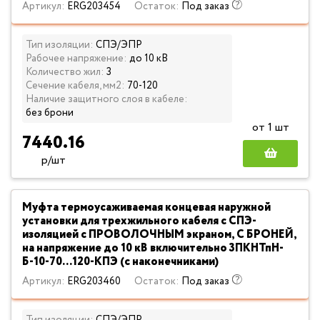
Артикул:
ERG203454
Остаток:
Под заказ
Тип изоляции:
СПЭ/ЭПР
Рабочее напряжение:
до 10 кВ
Количество жил:
3
Сечение кабеля, мм2:
70-120
Наличие защитного слоя в кабеле:
без брони
от 1 шт
7440.16
р/шт
Муфта термоусаживаемая концевая наружной
установки для трехжильного кабеля с СПЭ-
изоляцией с ПРОВОЛОЧНЫМ экраном, С БРОНЕЙ,
на напряжение до 10 кВ включительно 3ПКНТпН-
Б-10-70...120-КПЭ (с наконечниками)
Артикул:
ERG203460
Остаток:
Под заказ