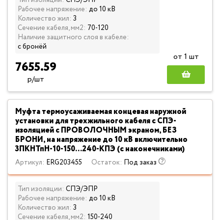
Тип изоляции:
СПЭ/ЭПР
Рабочее напряжение:
до 10 кВ
Количество жил:
3
Сечение кабеля, мм2:
70-120
Наличие защитного слоя в кабеле:
с бронёй
от 1 шт
7655.59
р/шт
Муфта термоусаживаемая концевая наружной
установки для трехжильного кабеля с СПЭ-
изоляцией с ПРОВОЛОЧНЫМ экраном, БЕЗ
БРОНИ, на напряжение до 10 кВ включительно
3ПКНТпН-10-150...240-КПЭ (с наконечниками)
Артикул:
ERG203455
Остаток:
Под заказ
Тип изоляции:
СПЭ/ЭПР
Рабочее напряжение:
до 10 кВ
Количество жил:
3
Сечение кабеля, мм2:
150-240