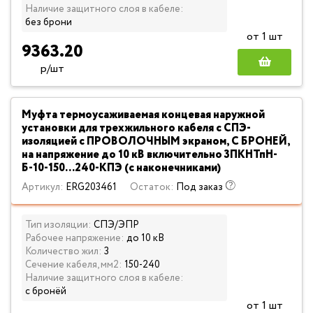
Наличие защитного слоя в кабеле:
без брони
от 1 шт
9363.20
р/шт
Муфта термоусаживаемая концевая наружной
установки для трехжильного кабеля с СПЭ-
изоляцией с ПРОВОЛОЧНЫМ экраном, С БРОНЕЙ,
на напряжение до 10 кВ включительно 3ПКНТпН-
Б-10-150...240-КПЭ (с наконечниками)
Артикул:
ERG203461
Остаток:
Под заказ
Тип изоляции:
СПЭ/ЭПР
Рабочее напряжение:
до 10 кВ
Количество жил:
3
Сечение кабеля, мм2:
150-240
Наличие защитного слоя в кабеле:
с бронёй
от 1 шт