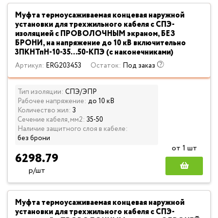
Муфта термоусаживаемая концевая наружной
установки для трехжильного кабеля с СПЭ-
изоляцией с ПРОВОЛОЧНЫМ экраном, БЕЗ
БРОНИ, на напряжение до 10 кВ включительно
3ПКНТпН-10-35...50-КПЭ (с наконечниками)
Артикул:
ERG203453
Остаток:
Под заказ
Тип изоляции:
СПЭ/ЭПР
Рабочее напряжение:
до 10 кВ
Количество жил:
3
Сечение кабеля, мм2:
35-50
Наличие защитного слоя в кабеле:
без брони
от 1 шт
6298.79
р/шт
Муфта термоусаживаемая концевая наружной
установки для трехжильного кабеля с СПЭ-