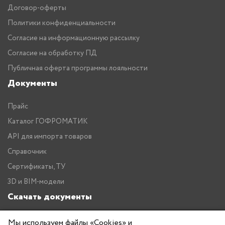
Договор-оферты
Политики конфиденциальности
Согласие на информационную рассылку
Согласие на обработку ПД
Публичная оферта программы лояльности
Документы
Прайс
Каталог ГОФРОМАТИК
API для импорта товаров
Справочник
Сертификаты, ТУ
3D и BIM-модели
Скачать документы
Прайс
Мы используем файлы «Cookies» и