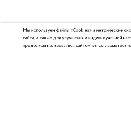
Мы используем файлы «Cookies» и метрические сис
сайта, а также для улучшения и индивидуальной н
продолжая пользоваться сайтом, вы соглашаетесь 
8 (800) 777-03-58
8 (495) 662-56-49
8 (383) 347-64-74
Режим работы:
Написать директору
Пн-Пт с 8:00 до 17:00
Сб-Вс выходной