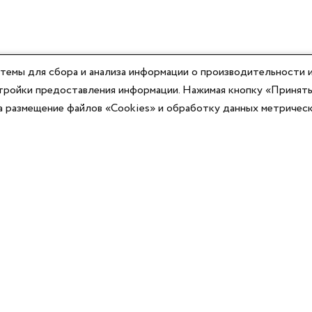
темы для сбора и анализа информации о производительности и
астройки предоставления информации. Нажимая кнопку «Принять
на размещение файлов «Cookies» и обработку данных метричес
Компания
Юридическая информация
О компании
Договор-оферты
Контакты
Политики конфиденциальности
Реквизиты
Согласие на информационную рассылку
Оплата
Согласие на обработку ПД
Доставка
Публичная оферта программы лояльности
Новости