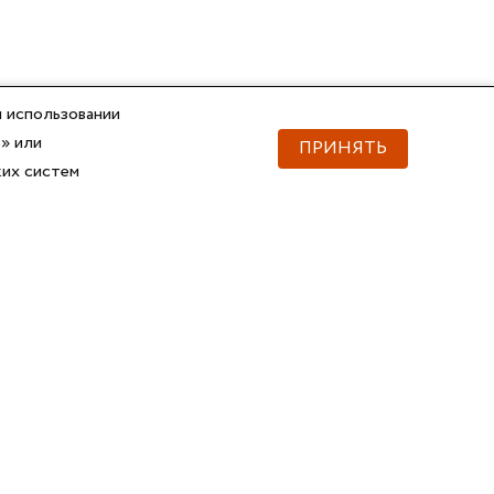
 использовании
» или
ПРИНЯТЬ
ких систем
Документы
Скачать документы
Прайс
Прайс
Каталог ГОФРОМАТИК
Каталог ГОФРОМАТИК
API для импорта товаров
Справочник
Сертификаты, ТУ
3D и BIM-модели