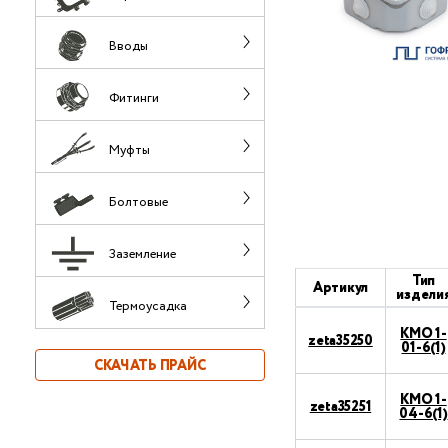
Вводы
Фитинги
Муфты
Болтовые
Заземление
Тип
Артикул
издели
Термоусадка
КМО 1-
zeta35250
01-6(1)
СКАЧАТЬ ПРАЙС
КМО 1-
zeta35251
04-6(1)