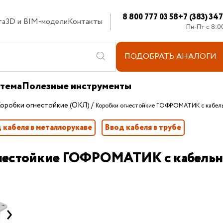
8 800 777 03 58
+7 (383) 34
та
3D и BIM-модели
Контакты
Пн-Пт с 8:0
ПОДОБРАТЬ
АНАЛОГИ
стема
Полезные инструменты
оробки огнестойкие (ОКЛ)
Коробки огнестойкие ГОФРОМАТИК с кабел
 кабеля в металлорукаве
Ввод кабеля в трубе
нестойкие ГОФРОМАТИК с кабель