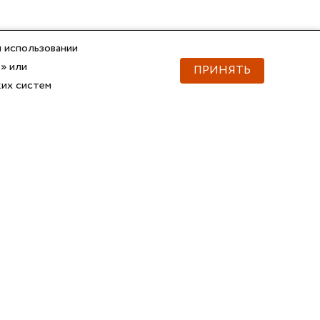
 использовании
» или
ПРИНЯТЬ
ких систем
Документы
Скачать документы
Прайс
Прайс
Каталог ГОФРОМАТИК
Каталог ГОФРОМАТИК
API для импорта товаров
Справочник
Сертификаты, ТУ
3D и BIM-модели