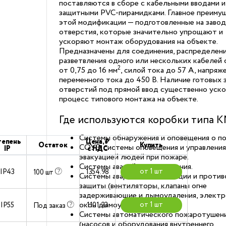
поставляются в сборе с кабельными вводами и
защитными PVC-пирамидками. Главное преиму
этой модификации — подготовленные на завод
отверстия, которые значительно упрощают и
ускоряют монтаж оборудования на объекте.
Предназначены для соединения, распределени
разветвления одного или нескольких кабелей 
2
от 0,75 до 16 мм
, силой тока до 57 А, напряж
переменного тока до 450 В. Наличие готовых 
отверстий под прямой ввод существенно уск
процесс типового монтажа на объекте.
Где используются коробки типа 
Системы обнаружения и оповещения о по
тепень
Цена, ₽
Остаток
Купить
СОУЭ системы оповещения и управления
IP
с НДС
эвакуацией людей при пожаре.
Системы аварийного освещения.
от 1 шт
IP43
1354.98
100 шт
Системы аварийной вентиляции и проти
защиты (вентиляторы, клапаны огне
задерживающие и дымоудаления, элект
окон дымоудаления и др.)
от 1 шт
IP55
1101.23
Под заказ
Системы автоматического пожаротушен
(насосов и оборудования внутреннего