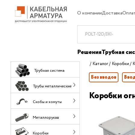
О компании
Доставка
Опла
Решения
Трубная си
Каталог
Коробки
К
Трубная система
Без вводов
Ввод
Трубы металлические
Коробки ог
Скобы и хомуты
Металлорукав
Коробки