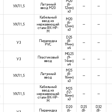
М20
Латунный
(6-
УХЛ 1, 5
—
—
ввод М20
12мм)
х3
Кабельный
М20
ввод из
(6-
УХЛ 1, 5
нержавеющей
—
—
12мм)
стали ВК-НР-
х3
М
D25
Пирамидка
(8-
У 3
—
—
)
PVC
19мм)
х4
МG25
Пластиковый
(9-
У 3
—
—
)
ввод
14мм)
х4
М25
Латунный
(8-
УХЛ 1, 5
—
—
ввод
16мм)
х3
Кабельный
М25
ввод из
(12-
УХЛ 1, 5
нержавеющей
—
—
)
16мм)
стали ВК-НР-
х3
М
D20
D25
D32
Пирамидка
(6-
(8-
(8-