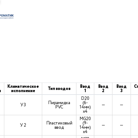
Климатическое
Ввод
Ввод
Ввод
С
Тип вводов
я
исполнение
1
2
3
D20
Пирамидка
(6-
У 3
—
—
PVC
14мм)
х4
МG20
Пластиковый
(9-
У 2
—
—
ввод
14мм)
х4