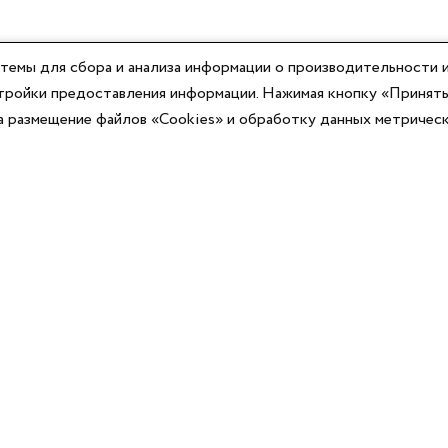
темы для сбора и анализа информации о производительности и
астройки предоставления информации. Нажимая кнопку «Принять
на размещение файлов «Cookies» и обработку данных метричес
Компания
Юридическая информация
О компании
Договор-оферты
Контакты
Политики конфиденциальности
Реквизиты
Согласие на информационную рассылку
Оплата
Согласие на обработку ПД
Доставка
Публичная оферта программы лояльности
Новости
Каталог