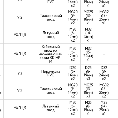
У 3
PVC
14мм)
19мм)
24мм)
х2
х1
х1
МG20
МG25
МG32
Пластиковый
(9-
(13-
(18-
У 2
ввод
14мм)
18мм)
25мм)
х2
х1
х1
М20
М32
Латунный
(6-
(14-
УХЛ 1, 5
—
ввод
12мм)
25мм)
х2
х1
Кабельный
М20
М32
ввод из
(6-
(15-
УХЛ 1, 5
нержавеющей
—
12мм)
22мм)
стали ВК-НР-
х2
х1
М
D20
D25
D32
-
Пирамидка
(6-
(8-
(8-
У 3
)
PVC
14мм)
19мм)
24мм)
х2
х3
х2
МG20
МG25
МG32
-
Пластиковый
(9-
(13-
(18-
У 2
)
ввод
14мм)
18мм)
25мм)
х2
х3
х2
М20
М25
М32
-
Латунный
(6-
(8-
(14-
УХЛ 1, 5
)
ввод
12мм)
19мм)
25мм)
х2
х1
х1