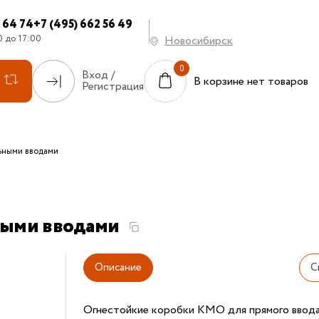
7 64 74
+7 (495) 662 56 49
0 до 17:00
Новосибирск
Вход /
В корзине нет товаров
Регистрация
ьными вводами
ными вводами
Описание
С
Огнестойкие коробки КМО для прямого ввода