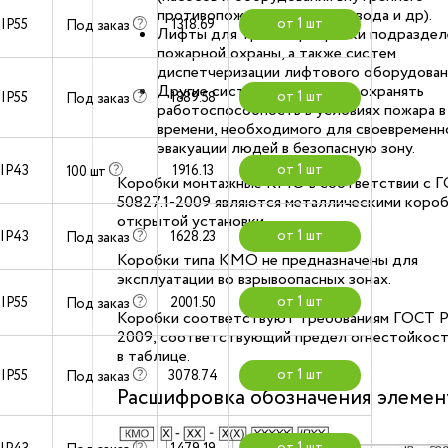
противопожарного водопровода и др).
от 1 шт
IP55
1318.69
Под заказ
Лифты для транспортировки подраздел
пожарной охраны, а также систем
диспетчеризации лифтового оборудован
Другие системы, где важно сохранять
от 1 шт
IP55
1889.58
Под заказ
работоспособность в условиях пожара в
времени, необходимого для своевременн
эвакуации людей в безопасную зону.
от 1 шт
IP43
1916.13
100 шт
Коробки монтажные КМО в соответствии с 
50827.1-2009 являются металлическими короб
открытой установки.
от 1 шт
IP43
1628.23
Под заказ
Коробки типа КМО не предназначены для
эксплуатации во взрывоопасных зонах.
от 1 шт
IP55
2001.50
Под заказ
Коробки соответствуют требованиям ГОСТ Р
2009, соответствующий предел огнестойкост
в таблице.
от 1 шт
IP55
3078.74
Под заказ
Расшифровка обозначения элемен