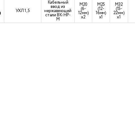
Кабельный
М20
М25
М32
ввод из
-
(6-
(12-
(15-
УХЛ 1, 5
нержавеющей
)
12мм)
16мм)
22мм)
стали ВК-НР-
х2
х1
х1
М