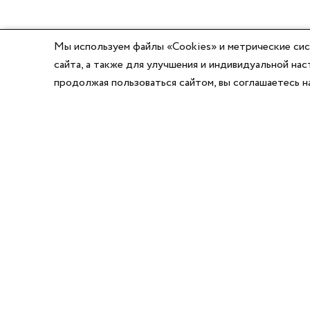
Мы используем файлы «Cookies» и метрические сис
сайта, а также для улучшения и индивидуальной н
продолжая пользоваться сайтом, вы соглашаетесь 
8 (800) 777-03-58
8 (495) 662-56-49
8 (383) 347-64-74
Режим работы:
Написать директору
Пн-Пт с 8:00 до 17:00
Сб-Вс выходной