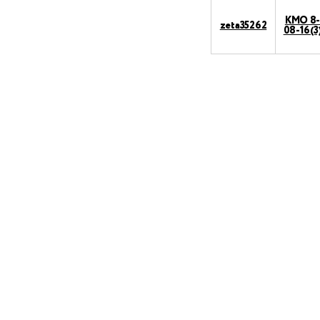
КМО 8
zeta35262
08-16(3