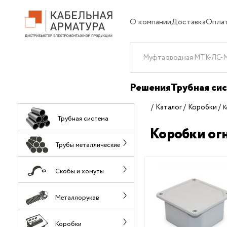
О компании
Доставка
Опла
Решения
Трубная си
Каталог
Коробки
К
Трубная система
Коробки о
Трубы металлические
Скобы и хомуты
Металлорукав
Коробки