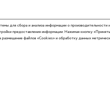
темы для сбора и анализа информации о производительности и
астройки предоставления информации. Нажимая кнопку «Принять
на размещение файлов «Cookies» и обработку данных метричес
Компания
Юридическая информация
О компании
Договор-оферты
Контакты
Политики конфиденциальности
Реквизиты
Согласие на информационную рассылку
Оплата
Согласие на обработку ПД
Доставка
Публичная оферта программы лояльности
Новости