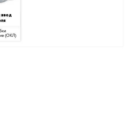
 ввод
еля
бки
ие (ОКЛ)