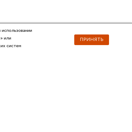
 использовании
» или
ПРИНЯТЬ
ких систем
Документы
Скачать документы
Прайс
Прайс
Каталог ГОФРОМАТИК
Каталог ГОФРОМАТИК
API для импорта товаров
Справочник
Сертификаты, ТУ
3D и BIM-модели