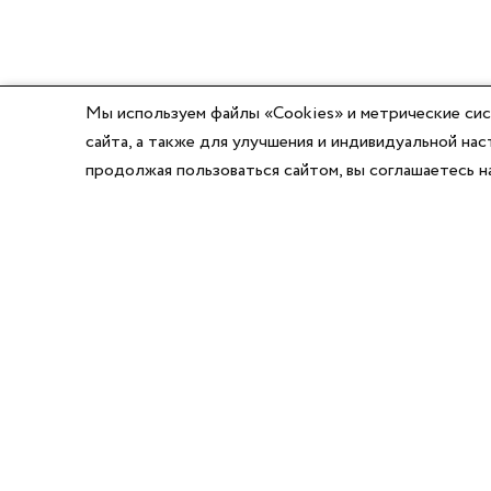
Мы используем файлы «Cookies» и метрические сис
сайта, а также для улучшения и индивидуальной н
продолжая пользоваться сайтом, вы соглашаетесь 
8 (800) 777-03-58
8 (495) 662-56-49
8 (383) 347-64-74
Режим работы:
Написать директору
Пн-Пт с 8:00 до 17:00
Сб-Вс выходной