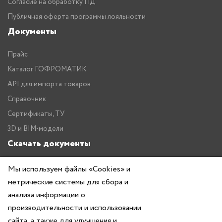
Согласие на обработку ПД
Публичная оферта программы лояльности
Документы
Прайс
Каталог ГОФРОМАТИК
API для импорта товаров
Справочник
Сертификаты, ТУ
3D и BIM-модели
Скачать документы
Прайс
Мы используем файлы «Cookies» и
Каталог ГОФРОМАТИК
метрические системы для сбора и
анализа информации о
производительности и использовании
сайта, а также для улучшения и