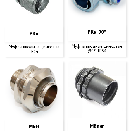
РКн-90°
РКн
Муфты вводные цинковые
Муфты вводные цинковые
(90°) IP54
IP54
МВпнг
МВН