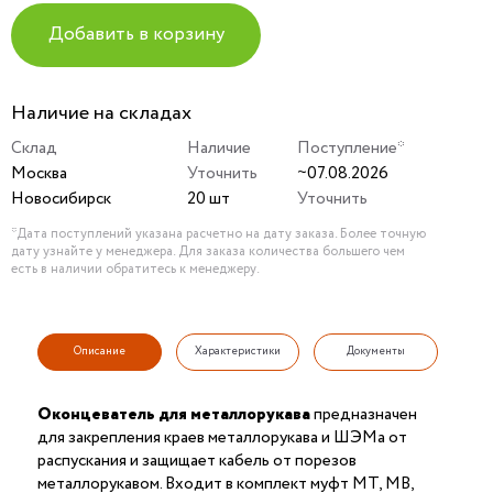
Добавить в корзину
Наличие на складах
Склад
Наличие
Поступление*
Москва
Уточнить
~07.08.2026
Новосибирск
20 шт
Уточнить
*Дата поступлений указана расчетно на дату заказа. Более точную
дату узнайте у менеджера. Для заказа количества большего чем
есть в наличии обратитесь к менеджеру.
Описание
Характеристики
Документы
Оконцеватель для металлорукава
предназначен
для закрепления краев металлорукава и ШЭМа от
распускания и защищает кабель от порезов
металлорукавом. Входит в комплект муфт МТ, МВ,