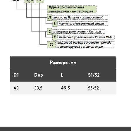
Размеры, мм
D1
Dмp
L
S1/S2
43
33,5
49,5
55/52