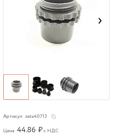
Артикул:
zeta40713
44.86
₽
Цена
с НДС