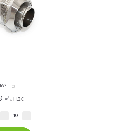
167
8
₽
с НДС