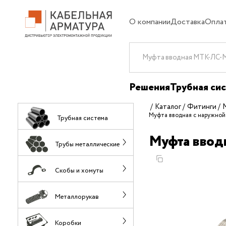
О компании
Доставка
Опла
Решения
Трубная си
Каталог
Фитинги
Муфта вводная с наружно
Трубная система
Муфта ввод
Трубы металлические
Скобы и хомуты
Металлорукав
Коробки