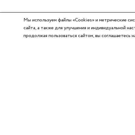
Мы используем файлы «Cookies» и метрические сис
сайта, а также для улучшения и индивидуальной н
продолжая пользоваться сайтом, вы соглашаетесь 
8 (800) 777-03-58
8 (495) 662-56-49
8 (383) 347-64-74
Режим работы:
Написать директору
Пн-Пт с 8:00 до 17:00
Сб-Вс выходной