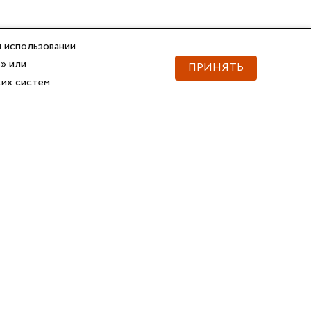
 использовании
» или
ПРИНЯТЬ
ких систем
Документы
Скачать документы
Прайс
Прайс
Каталог ГОФРОМАТИК
Каталог ГОФРОМАТИК
API для импорта товаров
Справочник
Сертификаты, ТУ
3D и BIM-модели