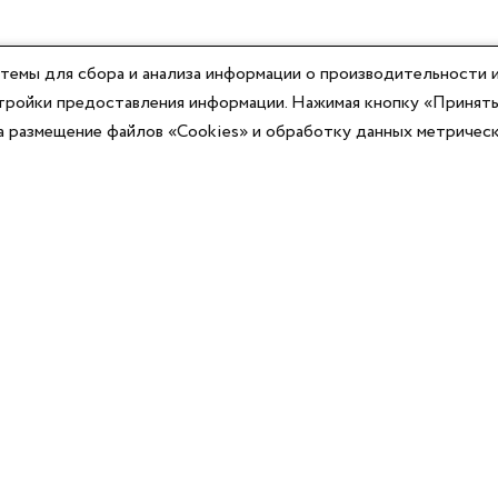
темы для сбора и анализа информации о производительности и
астройки предоставления информации. Нажимая кнопку «Принять
на размещение файлов «Cookies» и обработку данных метричес
Компания
Юридическая информация
О компании
Договор-оферты
Контакты
Политики конфиденциальности
Реквизиты
Согласие на информационную рассылку
Оплата
Согласие на обработку ПД
Доставка
Публичная оферта программы лояльности
Новости
Каталог