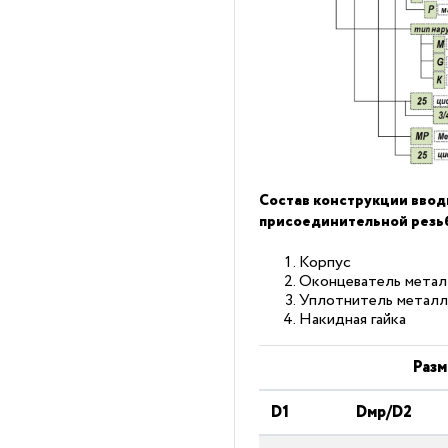
Состав конструкции вво
присоединительной резь
Корпус
Оконцеватель метал
Уплотнитель металл
Накидная гайка
Разм
D1
Dмp/D2