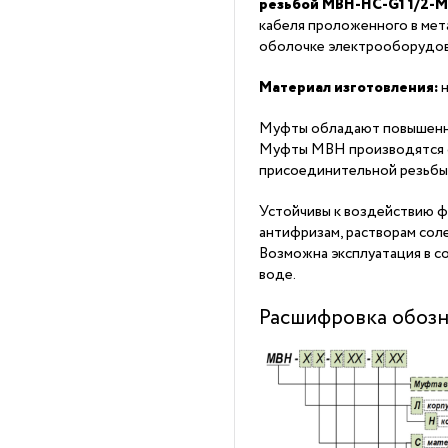
резьбой МВН-НС-G1 1/2-
кабеля проложенного в мет
оболочке электрооборудов
Материал изготовления:
н
Муфты обладают повышенн
Муфты МВН производятся 
присоединительной резьбы 
Устойчивы к воздействию ф
антифризам, растворам соле
Возможна эксплуатация в с
воде.
Расшифровка обозн