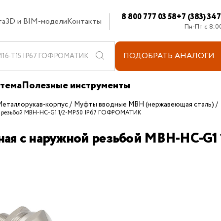
8 800 777 03 58
+7 (383) 34
та
3D и BIM-модели
Контакты
Пн-Пт с 8:0
ПОДОБРАТЬ
АНАЛОГИ
стема
Полезные инструменты
Металлорукав-корпус
Муфты вводные МВН (нержавеющая сталь)
й резьбой МВН-НС-G1 1/2-МР50 IP67 ГОФРОМАТИК
ная с наружной резьбой МВН-НС-G