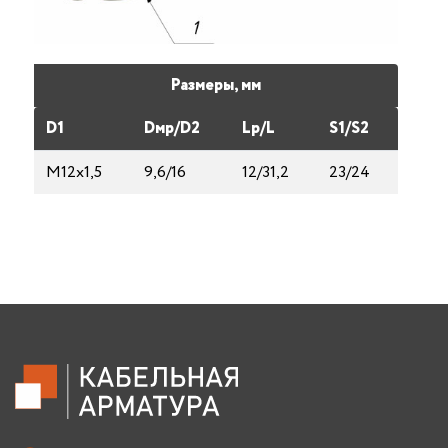
Размеры, мм
D1
Dмp/D2
Lp/L
S1/S2
М12х1,5
9,6/16
12/31,2
23/24