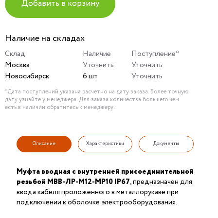
Добавить в корзину
Наличие на складах
Склад
Наличие
Поступление*
Москва
Уточнить
Уточнить
Новосибирск
6 шт
Уточнить
*Дата поступлений указана расчетно на дату заказа. Более точную
дату узнайте у менеджера. Для заказа количества большего чем
есть в наличии обратитесь к менеджеру.
Описание
Характеристики
Документы
Муфта вводная с внутренней присоединительной
резьбой МВВ-ЛР-М12-МР10 IP67
, предназначен для
ввода кабеля проложенного в металлорукаве при
подключении к оболочке электрооборудования.