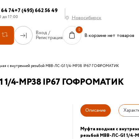
7 64 74
+7 (495) 662 56 49
0 до 17:00
Новосибирск
Вход /
В корзине нет товаров
Регистрация
ная с внутренней резьбой МВВ-ЛС-G1 1/4-МР38 IP67 ГОФРОМАТИК
-G1 1/4-МР38 IP67 ГОФРОМАТИК
Описание
Характ
Муфта вводная с внутре
резьбой МВВ-ЛС-G1 1/4-М