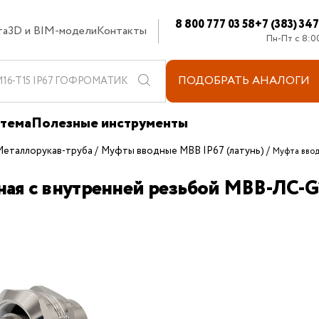
8 800 777 03 58
+7 (383) 34
та
3D и BIM-модели
Контакты
Пн-Пт с 8:0
ПОДОБРАТЬ
АНАЛОГИ
стема
Полезные инструменты
Металлорукав-труба
Муфты вводные МВВ IP67 (латунь)
Муфта ввод
ная с внутренней резьбой МВВ-ЛС