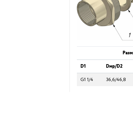
Разм
D1
Dмp/D2
G1 1/4
36,6/46,8