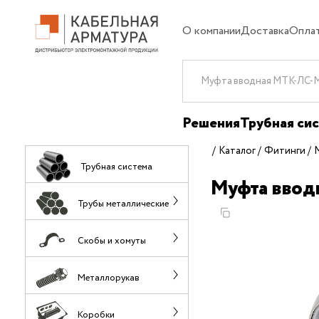
О компании
Доставка
Опла
Решения
Трубная си
Каталог
Фитинги
Трубная система
Муфта ввод
Трубы металлические
Скобы и хомуты
Металлорукав
Коробки