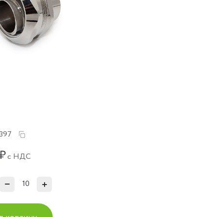
397
₽
с НДС