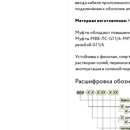
ввода кабеля проложенного
подключении к оболочке э
Материал изготовления:
Н
Муфты обладают повышенн
Муфты МВВ-ЛС-G1 1/4-МР38
резьбой G1 1/4.
Устойчивы к фенолам, спирт
растворам солей, перекиси
эксплуатация в солёной мор
Расшифровка обозн