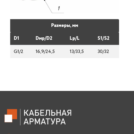
Размеры, мм
D1
Dмp/D2
Lp/L
S1/S2
G1/2
16,9/24,5
13/33,5
30/32