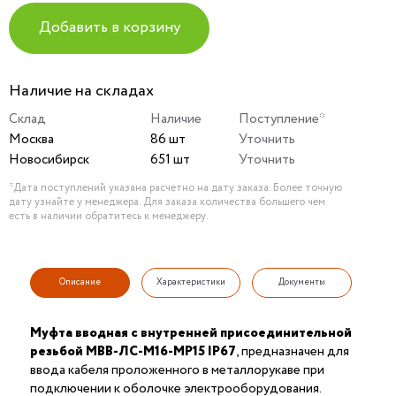
Добавить в корзину
Наличие на складах
Склад
Наличие
Поступление*
Москва
86 шт
Уточнить
Новосибирск
651 шт
Уточнить
*Дата поступлений указана расчетно на дату заказа. Более точную
дату узнайте у менеджера. Для заказа количества большего чем
есть в наличии обратитесь к менеджеру.
Описание
Характеристики
Документы
Муфта вводная с внутренней присоединительной
резьбой МВВ-ЛС-М16-МР15 IP67
, предназначен для
ввода кабеля проложенного в металлорукаве при
подключении к оболочке электрооборудования.