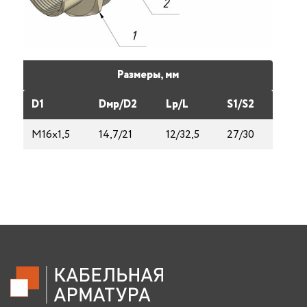
Размеры, мм
D1
Dмp/D2
Lp/L
S1/S2
М16х1,5
14,7/21
12/32,5
27/30