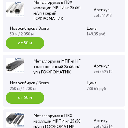
Металлорукав в ПВХ
изоляции МРПИ нг 25 (50
Артикул
м/уп.) серый
zeta41913
ГОФРОМАТИК
Новосибирск / Всего
Цена
50 м / 2 050 м
149.35 руб.
от 50 м
Металлорукав МПГ нг HF
Артикул
толстостенный 25 (50 м/
zeta42912
уп.) ГОФРОМАТИК
Новосибирск / Всего
Цена
250 м / 1 200 м
738.69 руб.
от 50 м
Металлорукав в ПВХ
Артикул
изоляции МРПИ нг 25 (50
zeta42214
м/уп.) ГОФРОМАТИК