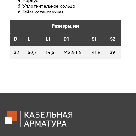
Корпус
Уплотнительное кольцо
Гайка установочная
Размеры, мм
D
L
L1
D1
S1
S2
32
50,3
14,5
М32х1,5
41,9
39