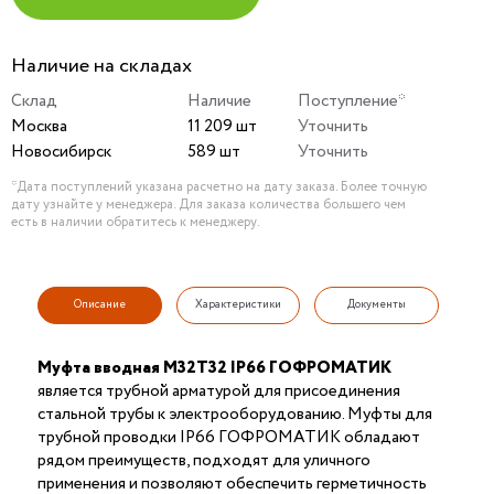
Наличие на складах
Склад
Наличие
Поступление*
Москва
11 209 шт
Уточнить
Новосибирск
589 шт
Уточнить
*Дата поступлений указана расчетно на дату заказа. Более точную
дату узнайте у менеджера. Для заказа количества большего чем
есть в наличии обратитесь к менеджеру.
Описание
Характеристики
Документы
Муфта вводная М32Т32 IP66 ГОФРОМАТИК
является трубной арматурой для присоединения
стальной трубы к электрооборудованию. Муфты для
трубной проводки IP66 ГОФРОМАТИК обладают
рядом преимуществ, подходят для уличного
применения и позволяют обеспечить герметичность