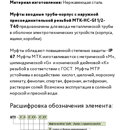
Материал изготовления:
Нержавеющая сталь.
Муфты вводные труба-корпус с наружной
присоединительной резьбой МТК-НС-G1 1/2-
Т40
предназначены для ввода металлической трубы
в оболочки электротехнических устройств (корпуса,
ящики, коробки).
Муфты обладают повышенной степенью защиты -
IP
67
. Муфты МТК изготавливаются с метрической «М»,
цилиндрической «G» и конической дюймовой «К»
резьбой в соответствии с ГОСТ. Муфты МТР
устойчивы к воздействию кислот, щелочей, морскому
климату, фенолам, спиртам, фреонам, антифризам,
растворам солей. Возможна эксплуатация в солёной
морской и пресной воде.
Расшифровка обозначения элемента: