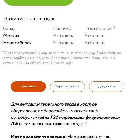
Наличие на складах
Склад
Наличие
Поступление*
Москва
Уточнить
Уточнить
Новосибирск
Уточнить
Уточнить
*Дата поступлений указана расчетно на дату заказа. Более точную
дату узнайте у менеджера. Для заказа количества большего чем
есть в наличии обратитесь к менеджеру.
Описание
Характеристики
Документы
Для фиксации кабельного ввода в корпусе
оборудования с безрезьбовым отверстием
потребуется
гайка ГЗ2
и
прокладка фторопластовая
ПФ
(в комплект поставки не входит).
Материал изготовления:
Нержавеющая сталь.