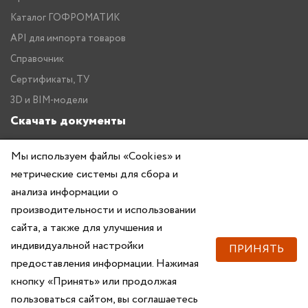
Каталог ГОФРОМАТИК
API для импорта товаров
Справочник
Сертификаты, ТУ
3D и BIM-модели
Скачать документы
Прайс
Мы используем файлы «Cookies» и
Каталог ГОФРОМАТИК
метрические системы для сбора и
анализа информации о
производительности и использовании
сайта, а также для улучшения и
индивидуальной настройки
ПРИНЯТЬ
предоставления информации. Нажимая
Copyright © 2026 — ZKABEL.RU Все права защищены
кнопку «Принять» или продолжая
пользоваться сайтом, вы соглашаетесь