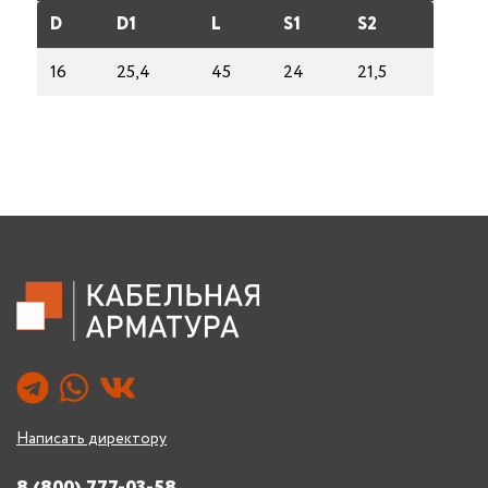
D
D1
L
S1
S2
16
25,4
45
24
21,5
Написать директору
8 (800) 777-03-58