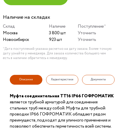
Наличие на складах
Склад
Наличие
Поступление*
Москва
3 800 шт
Уточнить
Новосибирск
923 шт
Уточнить
*Дата поступлений указана расчетно на дату заказа. Более точную
дату узнайте у менеджера. Для заказа количества большего чем
есть в наличии обратитесь к менеджеру.
Описание
Характеристики
Документы
Муфта соединительная ТТ16 IP66 ГОФРОМАТИК
является трубной арматурой для соединения
стальных труб между собой. Муфты для трубной
проводки IP66 ГОФРОМАТИК обладают рядом
преимуществ, подходят для уличного применения и
позволяют обеспечить герметичность всей системы.