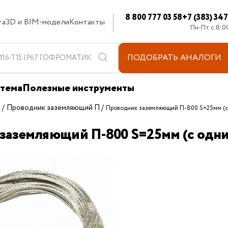
8 800 777 03 58
+7 (383) 34
та
3D и BIM-модели
Контакты
Пн-Пт с 8:0
ПОДОБРАТЬ
АНАЛОГИ
стема
Полезные инструменты
е
Проводник заземляющий П
Проводник заземляющий П-800 S=25мм (
заземляющий П-800 S=25мм (с од