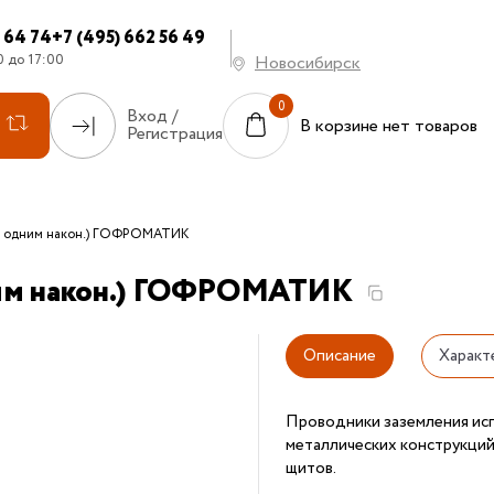
7 64 74
+7 (495) 662 56 49
0 до 17:00
Новосибирск
Вход /
В корзине нет товаров
Регистрация
с одним након.) ГОФРОМАТИК
ним након.) ГОФРОМАТИК
Описание
Характ
Проводники заземления ис
металлических конструкций,
щитов.