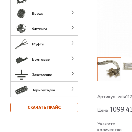
Вводы
Фитинги
Муфты
Болтовые
Заземление
Термоусадка
Артикул:
zeta11
1099.4
СКАЧАТЬ ПРАЙС
Цена
Укажите
количество