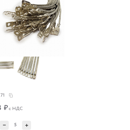
271
3
₽
с НДС