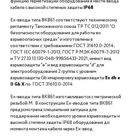
функцию герметизации оборудования в месте ввода
кабеля с высокой степенью защиты
IP68
.
Ex-вводы типа ВКВБ1 соответствуют техническому
регламенту Таможенного союза ТР ТС 012/2011 "О
безопасности оборудования для работы во
взрывоопасных средах" и изготовлены в
соответствии с требованиями ГОСТ 31610.0-2014,
ГОСТ IEC 60079-1-2013, ГОСТ Р МЭК 60079-7-2012
и ТУ 27.33.13.130-048-99856433-2021, имеют вид
взрывозащиты "е" и вид взрывозащиты "d" для
электрооборудования 2 группы с уровнем
взрывозащиты Gb имаркировку взрывозащиты
Ех
db
е
II Gb X
по ГОСТ 31610.0-2014
Ex-вводы типа ВКВБ1 изготавливаются с метрической
резьбой M. В конструкции Ex-вводов типа ВКВБ1
предусмотрена специальная заглушка для
поддержания необходимого уровня взрывозащиты и
высокой степени защиты IP68 оборудования до
момента монтажа кабеля через Ex-ввод.