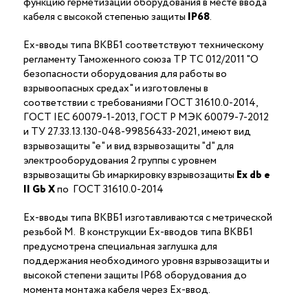
функцию герметизации оборудования в месте ввода
кабеля с высокой степенью защиты
IP68
.
Ex-вводы типа ВКВБ1 соответствуют техническому
регламенту Таможенного союза ТР ТС 012/2011 "О
безопасности оборудования для работы во
взрывоопасных средах" и изготовлены в
соответствии с требованиями ГОСТ 31610.0-2014,
ГОСТ IEC 60079-1-2013, ГОСТ Р МЭК 60079-7-2012
и ТУ 27.33.13.130-048-99856433-2021, имеют вид
взрывозащиты "е" и вид взрывозащиты "d" для
электрооборудования 2 группы с уровнем
взрывозащиты Gb имаркировку взрывозащиты
Ех
db
е
II Gb X
по ГОСТ 31610.0-2014
Ex-вводы типа ВКВБ1 изготавливаются с метрической
резьбой M. В конструкции Ex-вводов типа ВКВБ1
предусмотрена специальная заглушка для
поддержания необходимого уровня взрывозащиты и
высокой степени защиты IP68 оборудования до
момента монтажа кабеля через Ex-ввод.