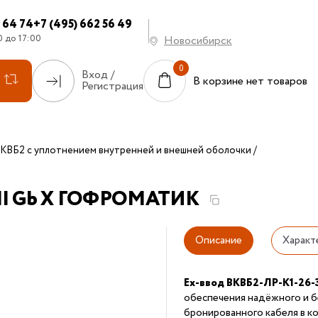
7 64 74
+7 (495) 662 56 49
0 до 17:00
Новосибирск
Вход /
В корзине нет товаров
Регистрация
КВБ2 с уплотнением внутренней и внешней оболочки
 e II Gb X ГОФРОМАТИК
Описание
Характ
Ех-ввод ВКВБ2-ЛР-К1-26-
обеспечения надёжного и б
бронированного кабеля в к