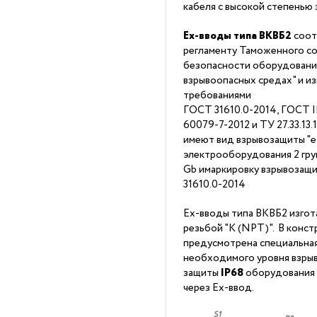
кабеля с высокой степенью
Ex-вводы типа ВКВБ2
соот
регламенту Таможенного со
безопасности оборудовани
взрывоопасных средах" и из
требованиями
ГОСТ 31610.0-2014, ГОСТ 
60079-7-2012 и ТУ 27.33.13
имеют вид взрывозащиты "е"
электрооборудования 2 гру
Gb имаркировку взрывозащ
31610.0-2014
Ex-вводы типа ВКВБ2 изгот
резьбой "K (NPT)". В конс
предусмотрена специальна
необходимого уровня взрыв
защиты
IP68
оборудования 
через Ex-ввод.