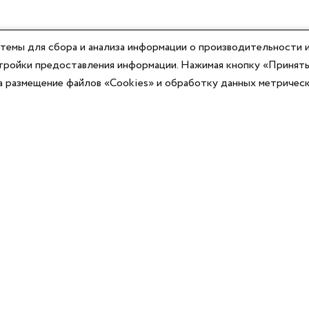
темы для сбора и анализа информации о производительности и
астройки предоставления информации. Нажимая кнопку «Принять
на размещение файлов «Cookies» и обработку данных метричес
Компания
Юридическая информация
О компании
Договор-оферты
Контакты
Политики конфиденциальности
Реквизиты
Согласие на информационную рассылку
Оплата
Согласие на обработку ПД
Доставка
Публичная оферта программы лояльности
Новости
Каталог