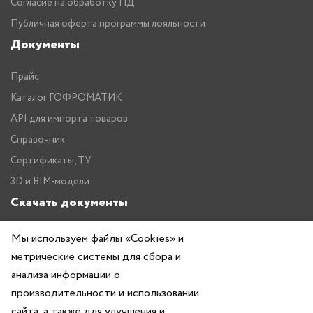
Согласие на обработку ПД
Публичная оферта программы лояльности
Документы
Прайс
Каталог ГОФРОМАТИК
API для импорта товаров
Справочник
Сертификаты, ТУ
3D и BIM-модели
Скачать документы
Прайс
Мы используем файлы «Cookies» и
Каталог ГОФРОМАТИК
метрические системы для сбора и
анализа информации о
производительности и использовании
сайта, а также для улучшения и