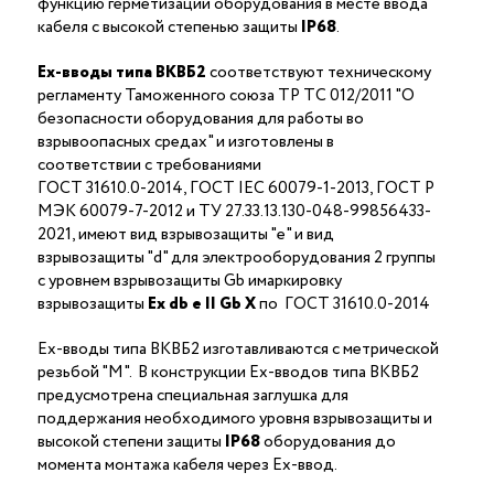
функцию герметизации оборудования в месте ввода
кабеля с высокой степенью защиты
IP68
.
Ex-вводы типа ВКВБ2
соответствуют техническому
регламенту Таможенного союза ТР ТС 012/2011 "О
безопасности оборудования для работы во
взрывоопасных средах" и изготовлены в
соответствии с требованиями
ГОСТ 31610.0-2014, ГОСТ IEC 60079-1-2013, ГОСТ Р
МЭК 60079-7-2012 и ТУ 27.33.13.130-048-99856433-
2021, имеют вид взрывозащиты "е" и вид
взрывозащиты "d" для электрооборудования 2 группы
с уровнем взрывозащиты Gb имаркировку
взрывозащиты
Ех
db
е II Gb X
по ГОСТ 31610.0-2014
Ex-вводы типа ВКВБ2 изготавливаются с метрической
резьбой "M". В конструкции Ex-вводов типа ВКВБ2
предусмотрена специальная заглушка для
поддержания необходимого уровня взрывозащиты и
высокой степени защиты
IP68
оборудования до
момента монтажа кабеля через Ex-ввод.