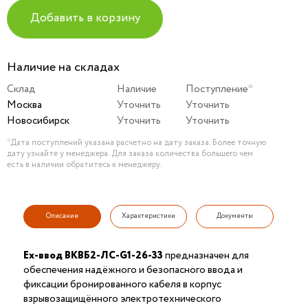
Добавить в корзину
Наличие на складах
Склад
Наличие
Поступление*
Москва
Уточнить
Уточнить
Новосибирск
Уточнить
Уточнить
*Дата поступлений указана расчетно на дату заказа. Более точную
дату узнайте у менеджера. Для заказа количества большего чем
есть в наличии обратитесь к менеджеру.
Описание
Характеристики
Документы
Ех-ввод ВКВБ2-ЛС-G1-26-33
предназначен для
обеспечения надёжного и безопасного ввода и
фиксации бронированного кабеля в корпус
взрывозащищённого электротехнического