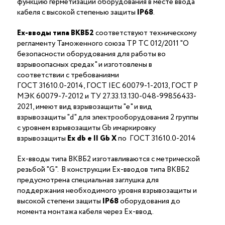
функцию герметизации оборудования в месте ввода
кабеля с высокой степенью защиты
IP68
.
Ex-вводы типа ВКВБ2
соответствуют техническому
регламенту Таможенного союза ТР ТС 012/2011 "О
безопасности оборудования для работы во
взрывоопасных средах" и изготовлены в
соответствии с требованиями
ГОСТ 31610.0-2014, ГОСТ IEC 60079-1-2013, ГОСТ Р
МЭК 60079-7-2012 и ТУ 27.33.13.130-048-99856433-
2021, имеют вид взрывозащиты "е" и вид
взрывозащиты "d" для электрооборудования 2 группы
с уровнем взрывозащиты Gb имаркировку
взрывозащиты
Ех
db
е II Gb X
по ГОСТ 31610.0-2014
Ex-вводы типа ВКВБ2 изготавливаются с метрической
резьбой "G". В конструкции Ex-вводов типа ВКВБ2
предусмотрена специальная заглушка для
поддержания необходимого уровня взрывозащиты и
высокой степени защиты
IP68
оборудования до
момента монтажа кабеля через Ex-ввод.