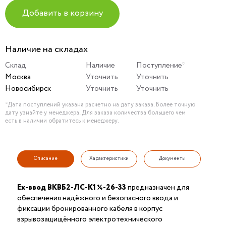
Добавить в корзину
Наличие на складах
Склад
Наличие
Поступление*
Москва
Уточнить
Уточнить
Новосибирск
Уточнить
Уточнить
*Дата поступлений указана расчетно на дату заказа. Более точную
дату узнайте у менеджера. Для заказа количества большего чем
есть в наличии обратитесь к менеджеру.
Описание
Характеристики
Документы
Ех-ввод ВКВБ2-ЛС-К1 ¼-26-33
предназначен для
обеспечения надёжного и безопасного ввода и
фиксации бронированного кабеля в корпус
взрывозащищённого электротехнического