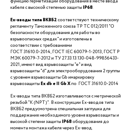
функцию герметизации оборудования в месте ввода
кабеля с высокой степенью защиты
IP68
.
Ex-вводы типа ВКВБ2
соответствуют техническому
регламенту Таможенного союза ТР ТС 012/2011 "О
безопасности оборудования для работы во
взрывоопасных средах" и изготовлены в
соответствии с требованиями
ГОСТ 31610.0-2014, ГОСТ IEC 60079-1-2013, ГОСТ Р
МЭК 60079-7-2012 и ТУ 27.33.13.130-048-99856433-
2021, имеют вид взрывозащиты "е" и вид
взрывозащиты "d" для электрооборудования 2 группы
с уровнем взрывозащиты Gb имаркировку
взрывозащиты
Ех
db
е II Gb X
по ГОСТ 31610.0-2014
Ex-вводы типа ВКВБ2 изготавливаются с метрической
резьбой "K (NPT)". В конструкции Ex-вводов типа
ВКВБ2 предусмотрена специальная заглушка для
поддержания необходимого уровня взрывозащиты и
высокой степени защиты
IP68
оборудования до
момента монтажа кабеля через Ex-ввод.