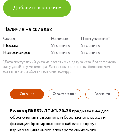
Добавить в корзину
Наличие на складах
Склад
Наличие
Поступление*
Москва
Уточнить
Уточнить
Новосибирск
Уточнить
Уточнить
*Дата поступлений указана расчетно на дату заказа. Более точную
дату узнайте у менеджера. Для заказа количества большего чем
есть в наличии обратитесь к менеджеру.
Описание
Характеристики
Документы
Ех-ввод ВКВБ2-ЛС-К1-20-26
предназначен для
обеспечения надёжного и безопасного ввода и
фиксации бронированного кабеля в корпус
взрывозащищённого электротехнического