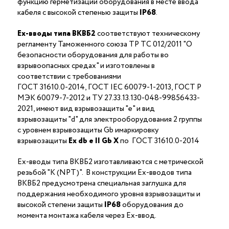
функцию герметизации оборудования в месте ввода
кабеля с высокой степенью защиты
IP68
.
Ex-вводы типа ВКВБ2
соответствуют техническому
регламенту Таможенного союза ТР ТС 012/2011 "О
безопасности оборудования для работы во
взрывоопасных средах" и изготовлены в
соответствии с требованиями
ГОСТ 31610.0-2014, ГОСТ IEC 60079-1-2013, ГОСТ Р
МЭК 60079-7-2012 и ТУ 27.33.13.130-048-99856433-
2021, имеют вид взрывозащиты "е" и вид
взрывозащиты "d" для электрооборудования 2 группы
с уровнем взрывозащиты Gb имаркировку
взрывозащиты
Ех
db
е II Gb X
по ГОСТ 31610.0-2014
Ex-вводы типа ВКВБ2 изготавливаются с метрической
резьбой "K (NPT)". В конструкции Ex-вводов типа
ВКВБ2 предусмотрена специальная заглушка для
поддержания необходимого уровня взрывозащиты и
высокой степени защиты
IP68
оборудования до
момента монтажа кабеля через Ex-ввод.