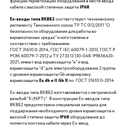
функцию герметизации оборудования в месте ввода
кабеля с высокой степенью защиты
IP68
.
Ex-вводы типа ВКВБ2
соответствуют техническому
регламенту Таможенного союза ТР ТС 012/2011 "О
безопасности оборудования для работы во
взрывоопасных средах" и изготовлены в
соответствии с требованиями
ГОСТ 31610.0-2014, ГОСТ IEC 60079-1-2013, ГОСТ Р
МЭК 60079-7-2012 и ТУ 27.33.13.130-048-99856433-
2021, имеют вид взрывозащиты "е" и вид
взрывозащиты "d" для электрооборудования 2 группы
с уровнем взрывозащиты Gb имаркировку
взрывозащиты
Ех
db
е II Gb X
по ГОСТ 31610.0-2014
Ex-вводы типа ВКВБ2 изготавливаются с метрической
резьбой "K (NPT)". В конструкции Ex-вводов типа
ВКВБ2 предусмотрена специальная заглушка для
поддержания необходимого уровня взрывозащиты и
высокой степени защиты
IP68
оборудования до
момента монтажа кабеля через Ex-ввод.