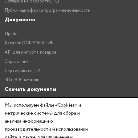
Согласие на обработку ПД
Публичная оферта программы лояльности
Документы
Прайс
Каталог ГОФРОМАТИК
API для импорта товаров
Справочник
Сертификаты, ТУ
3D и BIM-модели
Скачать документы
Прайс
Мы используем файлы «Cookies» и
Каталог ГОФРОМАТИК
метрические системы для сбора и
анализа информации о
производительности и использовании
сайта, а также для улучшения и