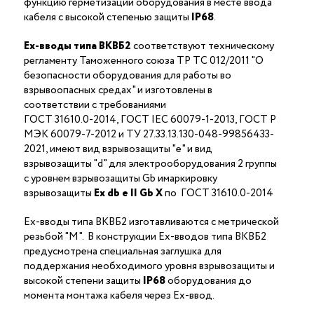
функцию герметизации оборудования в месте ввода
кабеля с высокой степенью защиты
IP68
.
Ex-вводы типа ВКВБ2
соответствуют техническому
регламенту Таможенного союза ТР ТС 012/2011 "О
безопасности оборудования для работы во
взрывоопасных средах" и изготовлены в
соответствии с требованиями
ГОСТ 31610.0-2014, ГОСТ IEC 60079-1-2013, ГОСТ Р
МЭК 60079-7-2012 и ТУ 27.33.13.130-048-99856433-
2021, имеют вид взрывозащиты "е" и вид
взрывозащиты "d" для электрооборудования 2 группы
с уровнем взрывозащиты Gb имаркировку
взрывозащиты
Ех
db
е II Gb X
по ГОСТ 31610.0-2014
Ex-вводы типа ВКВБ2 изготавливаются с метрической
резьбой "M". В конструкции Ex-вводов типа ВКВБ2
предусмотрена специальная заглушка для
поддержания необходимого уровня взрывозащиты и
высокой степени защиты
IP68
оборудования до
момента монтажа кабеля через Ex-ввод.