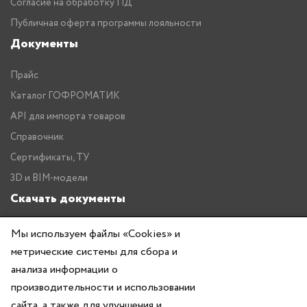
Согласие на обработку ПД
Публичная оферта программы лояльности
Документы
Прайс
Каталог ГОФРОМАТИК
API для импорта товаров
Справочник
Сертификаты, ТУ
3D и BIM-модели
Скачать документы
Прайс
Мы используем файлы «Cookies» и
Каталог ГОФРОМАТИК
метрические системы для сбора и
анализа информации о
производительности и использовании
сайта, а также для улучшения и