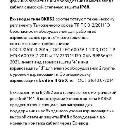
функцию герметизации оборудования в месте ввода
кабеля с высокой степенью защиты
IP68
.
Ex-вводы типа ВКВБ2
соответствуют техническому
регламенту Таможенного союза ТР ТС 012/2011 "О
безопасности оборудования для работы во
взрывоопасных средах" и изготовлены в
соответствии с требованиями
ГОСТ 31610.0-2014, ГОСТ IEC 60079-1-2013, ГОСТ Р
МЭК 60079-7-2012 и ТУ 27.33.13.130-048-99856433-
2021, имеют вид взрывозащиты "е" и вид
взрывозащиты "d" для электрооборудования 2 группы
с уровнем взрывозащиты Gb имаркировку
взрывозащиты
Ех
db
е II Gb X
по ГОСТ 31610.0-2014
Ex-вводы типа ВКВБ2 изготавливаются с метрической
резьбой "M". В конструкции Ex-вводов типа ВКВБ2
предусмотрена специальная заглушка для
поддержания необходимого уровня взрывозащиты и
высокой степени защиты
IP68
оборудования до
момента монтажа кабеля через Ex-ввод.