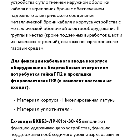
устройства с уплотнением наружной оболочки
кабеля и закрепления брони с обеспечением
надёжного электрического соединения
металлической брони кабеля и корпуса устройства c
металлической оболочкой электрооборудования II
группы в местах (кроме подземных выработок шахт и
их наземных строений), опасных по взрывоопасным
газовым средам.
Для фиксации кабельного ввода в корпусе
оборудования с безрезьбовым отверстием
потребуется гайка ГП2 и прокладка
фторопластовая ПФ (в комплект поставки не
входит).
Материал корпуса - Никелированная латунь
Материал уплотнителя -
Ex-вводы ВКВБ3-ЛР-К1 ½-38-45
выполняют
функцию удерживающего устройства, функцию
поддержания необходимого уровня взрывозащиты