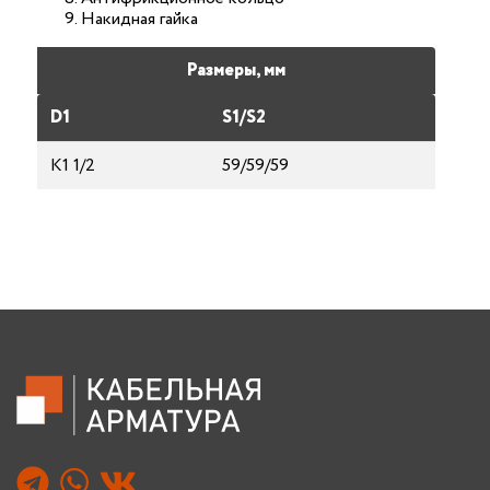
Накидная гайка
Размеры, мм
D1
S1/S2
К1 1/2
59/59/59