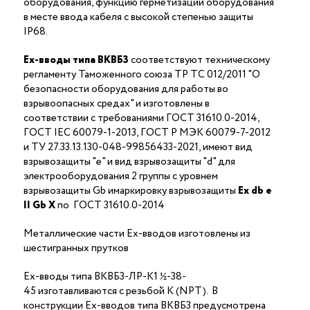
оборудования, функцию герметизации оборудования
в месте ввода кабеля с высокой степенью защиты
IP68.
Ex-вводы типа ВКВБ3
соответствуют техническому
регламенту Таможенного союза ТР ТС 012/2011 "О
безопасности оборудования для работы во
взрывоопасных средах" и изготовлены в
соответствии с требованиями ГОСТ 31610.0-2014,
ГОСТ IEC 60079-1-2013, ГОСТ Р МЭК 60079-7-2012
и ТУ 27.33.13.130-048-99856433-2021, имеют вид
взрывозащиты "е" и вид взрывозащиты "d" для
электрооборудования 2 группы с уровнем
взрывозащиты Gb имаркировку взрывозащиты
Ех
db
е
II Gb X
по ГОСТ 31610.0-2014
Металлические части Ex-вводов изготовлены из
шестигранных прутков
Ex-вводы типа ВКВБ3-ЛР-К1 ½-38-
45 изготавливаются с резьбой K (NPT). В
конструкции Ex-вводов типа ВКВБ3 предусмотрена