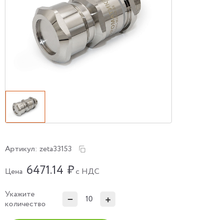
Артикул:
zeta33153
6471.14
₽
Цена
с НДС
Укажите
количество