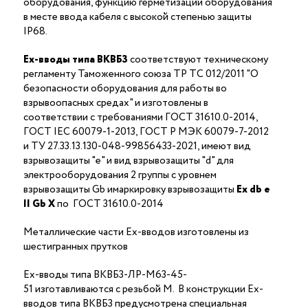
оборудования, функцию герметизации оборудования
в месте ввода кабеля с высокой степенью защиты
IP68.
Ex-вводы типа ВКВБ3
соответствуют техническому
регламенту Таможенного союза ТР ТС 012/2011 "О
безопасности оборудования для работы во
взрывоопасных средах" и изготовлены в
соответствии с требованиями ГОСТ 31610.0-2014,
ГОСТ IEC 60079-1-2013, ГОСТ Р МЭК 60079-7-2012
и ТУ 27.33.13.130-048-99856433-2021, имеют вид
взрывозащиты "е" и вид взрывозащиты "d" для
электрооборудования 2 группы с уровнем
взрывозащиты Gb имаркировку взрывозащиты
Ех
db
е
II Gb X
по ГОСТ 31610.0-2014
Металлические части Ex-вводов изготовлены из
шестигранных прутков
Ex-вводы типа ВКВБ3-ЛР-M63-45-
51 изготавливаются с резьбой M. В конструкции Ex-
вводов типа ВКВБ3 предусмотрена специальная