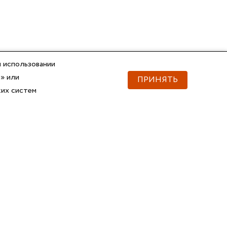
 использовании
» или
ПРИНЯТЬ
ких систем
Документы
Скачать документы
Прайс
Прайс
Каталог ГОФРОМАТИК
Каталог ГОФРОМАТИК
API для импорта товаров
Справочник
Сертификаты, ТУ