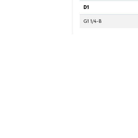
D1
G1 1/4-В