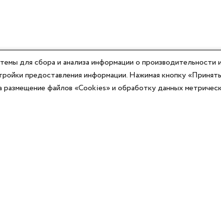
темы для сбора и анализа информации о производительности и
астройки предоставления информации. Нажимая кнопку «Принять
на размещение файлов «Cookies» и обработку данных метричес
Компания
Юридическая информация
О компании
Договор-оферты
Контакты
Политики конфиденциальности
Реквизиты
Согласие на информационную рассылку
Оплата
Согласие на обработку ПД
Доставка
Публичная оферта программы лояльности