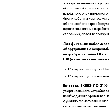
электротехнического устро
оболочки кабеля и закрепл
надёжного электрического
брони кабеля и корпуса уст
оболочкой электрооборудов
(кроме подземных выработо
строений), опасных по взры
Для фиксации кабельного
оборудования с безрезь
потребуется гайка ГП2 и
ПФ (в комплект поставки 
Материал корпуса - Ни
Материал уплотнителя 
Ex-вводы ВКВБ3-ЛС-G1 ¼-
удерживающего устройства
необходимого уровня взры
функцию герметизации обор
кабеля с высокой степенью 