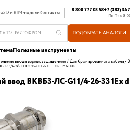
8 800 777 03 58
+7 (383) 34
та
3D и BIM-модели
Контакты
Пн-Пт с 8:0
ПОДОБРАТЬ
АНАЛОГИ
стема
Полезные инструменты
бельные вводы взрывозащищенные
Для бронированного кабеля
В
ЛС-G1 1/4-26-33 1Ex db e II Gb X ГОФРОМАТИК
й ввод ВКВБ3-ЛС-G1 1/4-26-33 1Ex