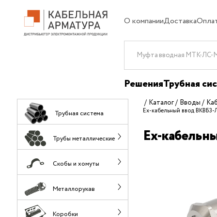
О компании
Доставка
Опла
Решения
Трубная си
Каталог
Вводы
Ка
Ех-кабельный ввод ВКВБ3-
Трубная система
Ех-кабельны
Трубы металлические
Скобы и хомуты
Металлорукав
Коробки