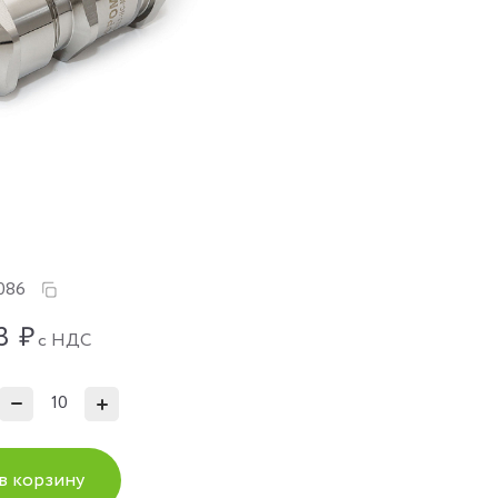
086
3
₽
с НДС
в корзину