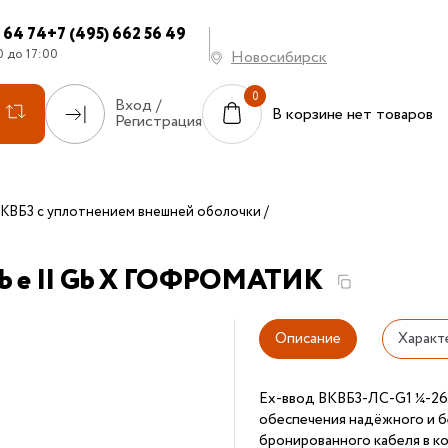
7 64 74
+7 (495) 662 56 49
0 до 17:00
Новосибирск
Вход /
В корзине нет товаров
Регистрация
КВБ3 с уплотнением внешней оболочки
 db e II Gb X ГОФРОМАТИК
Описание
Характ
Ех-ввод ВКВБ3-ЛС-G1 ¼-26
обеспечения надёжного и б
бронированного кабеля в к