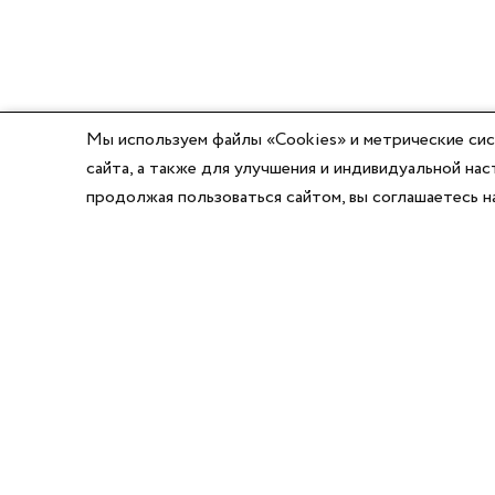
Мы используем файлы «Cookies» и метрические сис
сайта, а также для улучшения и индивидуальной н
продолжая пользоваться сайтом, вы соглашаетесь 
8 (800) 777-03-58
8 (495) 662-56-49
8 (383) 347-64-74
Режим работы:
Написать директору
Пн-Пт с 8:00 до 17:00
Сб-Вс выходной