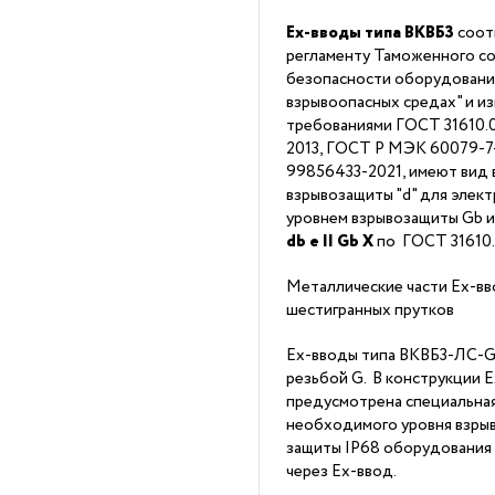
Ex-вводы типа ВКВБ3
соот
регламенту Таможенного со
безопасности оборудовани
взрывоопасных средах" и из
требованиями ГОСТ 31610.0
2013, ГОСТ Р МЭК 60079-7-2
99856433-2021, имеют вид 
взрывозащиты "d" для элек
уровнем взрывозащиты Gb 
db
е II Gb X
по ГОСТ 31610
Металлические части Ex-вв
шестигранных прутков
Ex-вводы типа ВКВБ3-ЛС-G1
резьбой G. В конструкции 
предусмотрена специальна
необходимого уровня взрыв
защиты IP68 оборудования
через Ex-ввод.