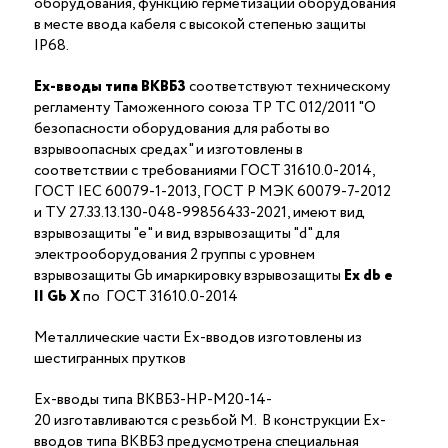
оборудования, функцию герметизации оборудования
в месте ввода кабеля с высокой степенью защиты
IP68.
Ex-вводы типа ВКВБ3
соответствуют техническому
регламенту Таможенного союза ТР ТС 012/2011 "О
безопасности оборудования для работы во
взрывоопасных средах" и изготовлены в
соответствии с требованиями ГОСТ 31610.0-2014,
ГОСТ IEC 60079-1-2013, ГОСТ Р МЭК 60079-7-2012
и ТУ 27.33.13.130-048-99856433-2021, имеют вид
взрывозащиты "е" и вид взрывозащиты "d" для
электрооборудования 2 группы с уровнем
взрывозащиты Gb имаркировку взрывозащиты
Ех
db
е
II Gb X
по ГОСТ 31610.0-2014
Металлические части Ex-вводов изготовлены из
шестигранных прутков
Ex-вводы типа ВКВБ3-НР-M20-14-
20 изготавливаются с резьбой M. В конструкции Ex-
вводов типа ВКВБ3 предусмотрена специальная