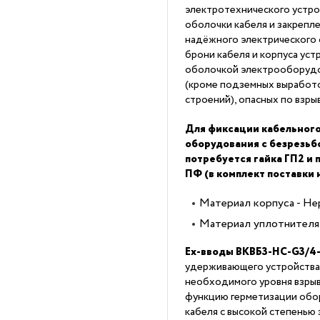
электротехнического устро
оболочки кабеля и закрепл
надёжного электрического
брони кабеля и корпуса уст
оболочкой электрооборудов
(кроме подземных выработо
строений), опасных по взры
Для фиксации кабельного
оборудования с безрезь
потребуется гайка ГП2 и
ПФ (в комплект поставки 
Материал корпуса - Н
Материал уплотнителя 
Ex-вводы ВКВБ3-НС-G3/4-
удерживающего устройства
необходимого уровня взры
функцию герметизации обор
кабеля с высокой степенью 