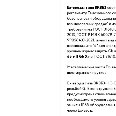
Ex-вводы типа ВКВБ3
соот
регламенту Таможенного со
безопасности оборудовани
взрывоопасных средах" и из
требованиями ГОСТ 31610.0
2013, ГОСТ Р МЭК 60079-7-2
99856433-2021, имеют вид 
взрывозащиты "d" для элек
уровнем взрывозащиты Gb 
db
е II Gb X
по ГОСТ 31610
Металлические части Ex-вв
шестигранных прутков
Ex-вводы типа ВКВБ3-НС-G3
резьбой G. В конструкции 
предусмотрена специальна
необходимого уровня взрыв
защиты IP68 оборудования
через Ex-ввод.