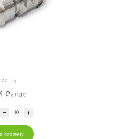
072
4
₽
с НДС
в корзину