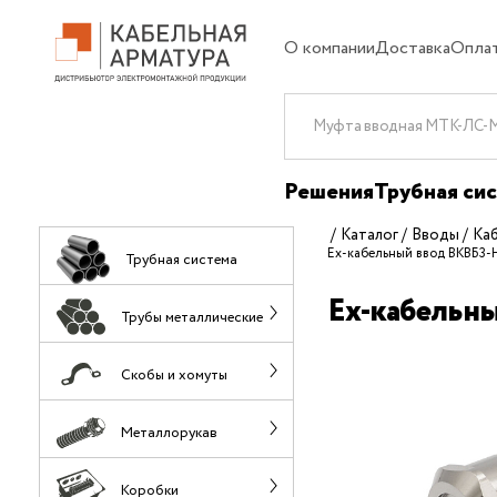
О компании
Доставка
Опла
Решения
Трубная си
Каталог
Вводы
Ка
Ех-кабельный ввод ВКВБ3-
Трубная система
Ех-кабельн
Трубы металлические
Скобы и хомуты
Металлорукав
Коробки