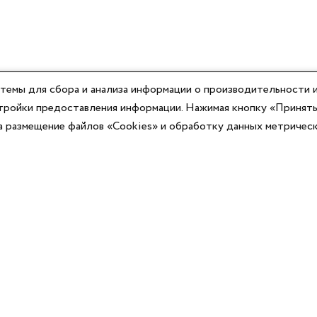
темы для сбора и анализа информации о производительности и
астройки предоставления информации. Нажимая кнопку «Принять
на размещение файлов «Cookies» и обработку данных метричес
Компания
Юридическая информация
О компании
Договор-оферты
Контакты
Политики конфиденциальности
Реквизиты
Согласие на информационную рассылку
Оплата
Согласие на обработку ПД
Доставка
Публичная оферта программы лояльности