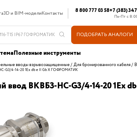
8 800 777 03 58
+7 (383) 34
та
3D и BIM-модели
Контакты
Пн-Пт с 8:0
ПОДОБРАТЬ
АНАЛОГИ
стема
Полезные инструменты
бельные вводы взрывозащищенные
Для бронированного кабеля
В
НС-G3/4-14-20 1Ex db e II Gb X ГОФРОМАТИК
ый ввод ВКВБ3-НС-G3/4-14-20 1Ex 