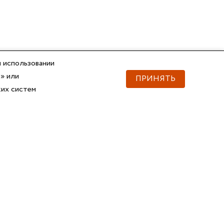
 использовании
» или
ПРИНЯТЬ
ких систем
Документы
Скачать документы
Прайс
Прайс
Каталог ГОФРОМАТИК
Каталог ГОФРОМАТИК
API для импорта товаров
Справочник
Сертификаты, ТУ