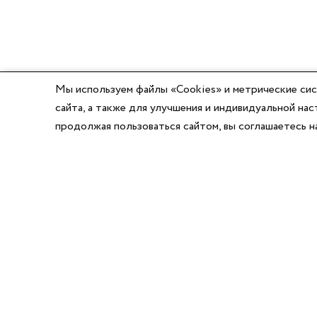
Мы используем файлы «Cookies» и метрические сис
сайта, а также для улучшения и индивидуальной н
продолжая пользоваться сайтом, вы соглашаетесь 
8 (800) 777-03-58
8 (495) 662-56-49
8 (383) 347-64-74
Режим работы:
Написать директору
Пн-Пт с 8:00 до 17:00
Сб-Вс выходной