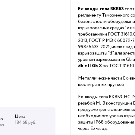
Ex-вводы типа ВКВБ3
соот
регламенту Таможенного со
безопасности оборудовани
взрывоопасных средах" и из
требованиями ГОСТ 31610.0
2013, ГОСТ Р МЭК 60079-7-2
99856433-2021, имеют вид 
взрывозащиты "d" для элек
уровнем взрывозащиты Gb 
db
е II Gb X
по ГОСТ 31610
Металлические части Ex-вв
шестигранных прутков
Ex-вводы типа ВКВБ3-НС-M
резьбой M. В конструкции 
предусмотрена специальна
необходимого уровня взрыв
Цена
го
защиты IP68 оборудования
184.68 руб.
аз
через Ex-ввод.