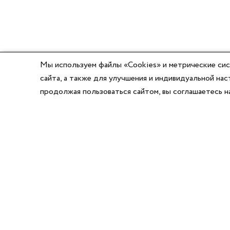
Мы используем файлы «Cookies» и метрические сис
сайта, а также для улучшения и индивидуальной н
продолжая пользоваться сайтом, вы соглашаетесь 
8 (800) 777-03-58
8 (495) 662-56-49
8 (383) 347-64-74
Режим работы:
Написать директору
Пн-Пт с 8:00 до 17:00
Сб-Вс выходной