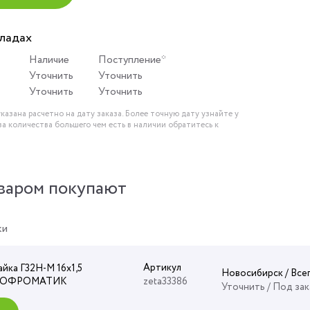
кладах
Наличие
Поступление*
Уточнить
Уточнить
Уточнить
Уточнить
казана расчетно на дату заказа. Более точную дату узнайте у
за количества большего чем есть в наличии обратитесь к
варом покупают
ки
Артикул
айка Г32Н-М 16х1,5
Новосибирск / Все
ГОФРОМАТИК
zeta33386
Уточнить
/ Под зак