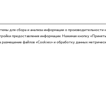
темы для сбора и анализа информации о производительности и
астройки предоставления информации. Нажимая кнопку «Принять
на размещение файлов «Cookies» и обработку данных метричес
Компания
Юридическая информация
О компании
Договор-оферты
Контакты
Политики конфиденциальности
Реквизиты
Согласие на информационную рассылку
Оплата
Согласие на обработку ПД
Доставка
Публичная оферта программы лояльности