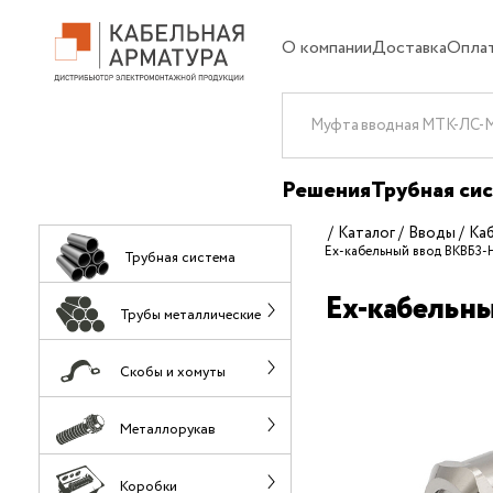
О компании
Доставка
Опла
Решения
Трубная си
Каталог
Вводы
Ка
Ех-кабельный ввод ВКВБ3-
Трубная система
Ех-кабельн
Трубы металлические
Скобы и хомуты
Металлорукав
Коробки