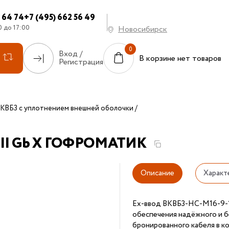
7 64 74
+7 (495) 662 56 49
0 до 17:00
Новосибирск
Вход /
В корзине нет товаров
Регистрация
КВБ3 с уплотнением внешней оболочки
 e II Gb X ГОФРОМАТИК
Описание
Характ
Ех-ввод ВКВБ3-НС-M16-9-
обеспечения надёжного и б
бронированного кабеля в к