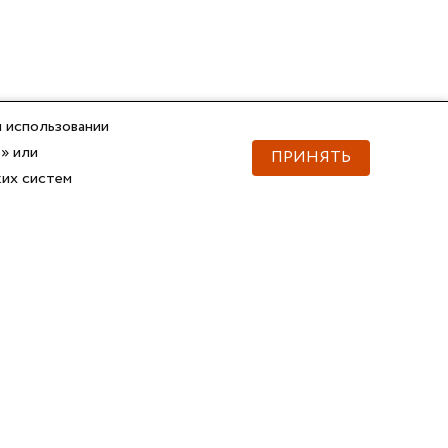
 использовании
» или
ПРИНЯТЬ
ких систем
Документы
Скачать документы
Прайс
Прайс
Каталог ГОФРОМАТИК
Каталог ГОФРОМАТИК
API для импорта товаров
Справочник
Сертификаты, ТУ