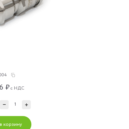
004
6
₽
с НДС
в корзину