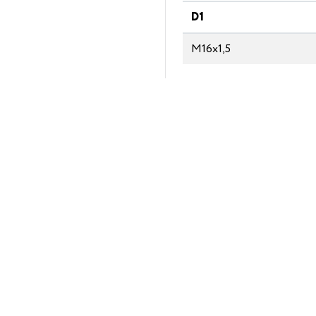
D1
М16х1,5