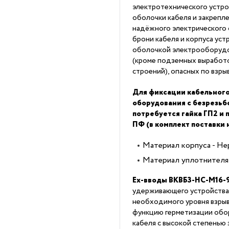
электротехнического устро
оболочки кабеля и закрепл
надёжного электрического
брони кабеля и корпуса уст
оболочкой электрооборудов
(кроме подземных выработо
строений), опасных по взры
Для фиксации кабельного
оборудования с безрезь
потребуется гайка ГП2 и
ПФ (в комплект поставки 
Материал корпуса - Н
Материал уплотнителя 
Ex-вводы ВКВБ3-НС-M16-
удерживающего устройства
необходимого уровня взры
функцию герметизации обор
кабеля с высокой степенью 