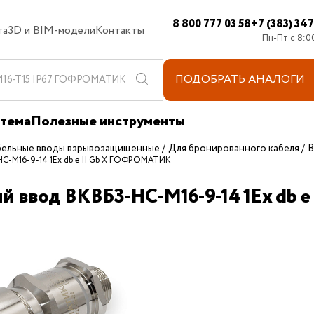
8 800 777 03 58
+7 (383) 34
та
3D и BIM-модели
Контакты
Пн-Пт с 8:0
ПОДОБРАТЬ
АНАЛОГИ
стема
Полезные инструменты
бельные вводы взрывозащищенные
Для бронированного кабеля
В
НС-M16-9-14 1Ex db e II Gb X ГОФРОМАТИК
ый ввод ВКВБ3-НС-M16-9-14 1Ex db