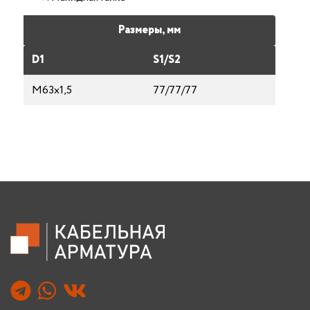
Размеры, мм
D1
S1/S2
М63х1,5
77/77/77