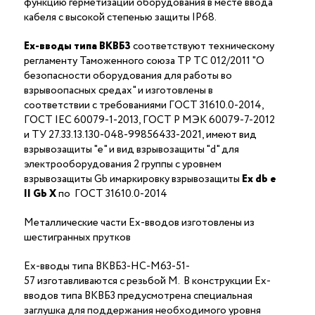
функцию герметизации оборудования в месте ввода
кабеля с высокой степенью защиты IP68.
Ex-вводы типа ВКВБ3
соответствуют техническому
регламенту Таможенного союза ТР ТС 012/2011 "О
безопасности оборудования для работы во
взрывоопасных средах" и изготовлены в
соответствии с требованиями ГОСТ 31610.0-2014,
ГОСТ IEC 60079-1-2013, ГОСТ Р МЭК 60079-7-2012
и ТУ 27.33.13.130-048-99856433-2021, имеют вид
взрывозащиты "е" и вид взрывозащиты "d" для
электрооборудования 2 группы с уровнем
взрывозащиты Gb имаркировку взрывозащиты
Ех
db
е
II Gb X
по ГОСТ 31610.0-2014
Металлические части Ex-вводов изготовлены из
шестигранных прутков
Ex-вводы типа ВКВБ3-НС-M63-51-
57 изготавливаются с резьбой M. В конструкции Ex-
вводов типа ВКВБ3 предусмотрена специальная
заглушка для поддержания необходимого уровня