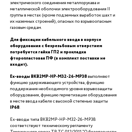
электрического соединения металлорукава и
металлической оболочки электрооборудования II
группы в местах (кроме подземных выработок шахт и
их наземных строений), опасных по взрывоопасным
газовым средам.
Для фиксации кабельного ввода в корпусе
оборудования с безрезьбовым отверстием
потребуется гайка ГП2 и прокладка
фторопластовая ПФ (в комплект поставки не
входит).
Ex-вводы ВКВ2МР-НР-М32-26-МР38
выполняют
функцию удерживающего устройства, функцию
поддержания необходимого уровня взрывозащиты
оборудования, функцию герметизации оборудования
в месте ввода кабеля с высокой степенью защиты
IP68
.
Ex-вводы типа ВКВ2МР-НР-М32-26-МР38
соответствуют техническому регламенту
Таможенного союза ТР ТС 012/2011 "О безопасности