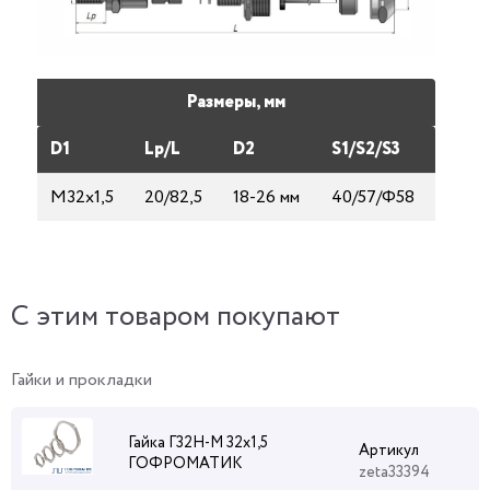
Размеры, мм
D1
Lp/L
D2
S1/S2/S3
М32х1,5
20/82,5
18-26 мм
40/57/Ф58
C этим товаром покупают
Гайки и прокладки
Гайка Г32Н-М 32х1,5
Артикул
ГОФРОМАТИК
zeta33394