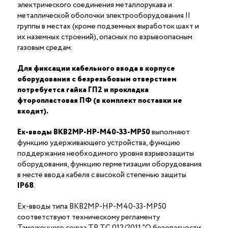
электрического соединения металлорукава и
металлической оболочки электрооборудования II
группы в местах (кроме подземных выработок шахт и
их наземных строений), опасных по взрывоопасным
газовым средам.
Для фиксации кабельного ввода в корпусе
оборудования с безрезьбовым отверстием
потребуется гайка ГП2 и прокладка
фторопластовая ПФ (в комплект поставки не
входит).
Ex-вводы ВКВ2МР-НР-М40-33-МР50
выполняют
функцию удерживающего устройства, функцию
поддержания необходимого уровня взрывозащиты
оборудования, функцию герметизации оборудования
в месте ввода кабеля с высокой степенью защиты
IP68
.
Ex-вводы типа ВКВ2МР-НР-М40-33-МР50
соответствуют техническому регламенту
Таможенного союза ТР ТС 012/2011 "О безопасности