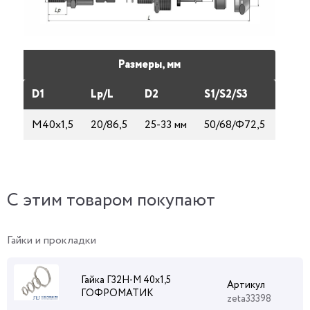
Размеры, мм
D1
Lp/L
D2
S1/S2/S3
М40х1,5
20/86,5
25-33 мм
50/68/Ф72,5
C этим товаром покупают
Гайки и прокладки
Гайка Г32Н-М 40х1,5
Артикул
ГОФРОМАТИК
zeta33398