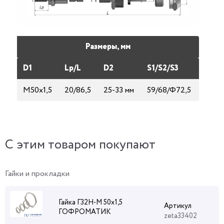
Размеры, мм
D1
Lp/L
D2
S1/S2/S3
М50х1,5
20/86,5
25-33 мм
59/68/Ф72,5
C этим товаром покупают
Гайки и прокладки
Гайка Г32Н-М 50х1,5
Артикул
ГОФРОМАТИК
zeta33402