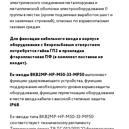
электрического соединения металлорукава и
металлической оболочки электрооборудования II
группы в местах (кроме подземных выработок шахт и
их наземных строений), опасных по взрывоопасным
газовым средам.
Для фиксации кабельного ввода в корпусе
оборудования с безрезьбовым отверстием
потребуется гайка ГП2 и прокладка
фторопластовая ПФ (в комплект поставки не
входит).
Ex-вводы ВКВ2МР-НР-М50-33-МР50
выполняют
функцию удерживающего устройства, функцию
поддержания необходимого уровня взрывозащиты
оборудования, функцию герметизации оборудования
в месте ввода кабеля с высокой степенью защиты
IP68
.
Ex-вводы типа ВКВ2МР-НР-М50-33-МР50
соответствуют техническому регламенту
Таможенного союза ТР ТС 012/2011 "О безопасности