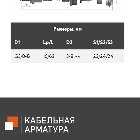
Размеры, мм
D1
Lp/L
D2
S1/S2/S3
G3/8-B
15/63
3-8 мм
23/24/24