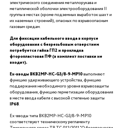
электрического соединения металлорукава и
металлической оболочки электрооборудования II
группы в местах (кроме подземных выработок шахт и
их наземных строений), опасных по взрывоопасным
газовым средам.
Для фиксации кабельного ввода в корпусе
оборудования с безрезьбовым отверстием
потребуется гайка ГП2 и прокладка
фторопластовая ПФ (в комплект поставки не
входит).
Ex-вводы ВКВ2МР-НС-G3/8-9-МР10
выполняют
функцию удерживающего устройства, функцию
поддержания необходимого уровня взрывозащиты
оборудования, функцию герметизации оборудования
в месте ввода кабеля с высокой степенью защиты
IP68
.
Ex-вводы типа ВКВ2МР-НС-G3/8-9-МР10
соответствуют техническому регламенту
Таможенного союза ТР ТС 012/2011 "О безопасности