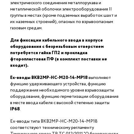
электрического соединения металлорукава и
металлической оболочки электрооборудования II
группы в местах (кроме подземных выработок шахт и
их наземных строений), опасных по взрывоопасным
газовым средам.
Для фиксации кабельного ввода в корпусе
оборудования с безрезьбовым отверстием
потребуется гайка ГП2 и прокладка
фторопластовая ПФ (в комплект поставки не
входит).
Ex-вводы ВКВ2МР-НС-М20-14-МР18
выполняют
функцию удерживающего устройства, функцию
поддержания необходимого уровня взрывозащиты
оборудования, функцию герметизации оборудования
в месте ввода кабеля с высокой степенью защиты
IP68
.
Ex-вводы типа ВКВ2МР-НС-М20-14-МР18
соответствуют техническому регламенту
Таможенного союза ТР ТС 012/2011 "О безопасности