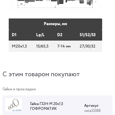
Размеры, мм
D1
Lp/L
D2
S1/S2/S3
М20х1,5
15/65,5
7-14 мм
27/30/32
C этим товаром покупают
Гайки и прокладки
Гайка Г32Н-М 20х1,5
Артикул
ГОФРОМАТИК
zeta33388