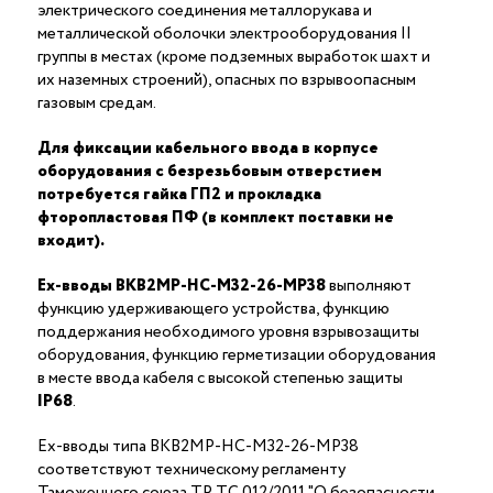
электрического соединения металлорукава и
металлической оболочки электрооборудования II
группы в местах (кроме подземных выработок шахт и
их наземных строений), опасных по взрывоопасным
газовым средам.
Для фиксации кабельного ввода в корпусе
оборудования с безрезьбовым отверстием
потребуется гайка ГП2 и прокладка
фторопластовая ПФ (в комплект поставки не
входит).
Ex-вводы ВКВ2МР-НС-М32-26-МР38
выполняют
функцию удерживающего устройства, функцию
поддержания необходимого уровня взрывозащиты
оборудования, функцию герметизации оборудования
в месте ввода кабеля с высокой степенью защиты
IP68
.
Ex-вводы типа ВКВ2МР-НС-М32-26-МР38
соответствуют техническому регламенту
Таможенного союза ТР ТС 012/2011 "О безопасности