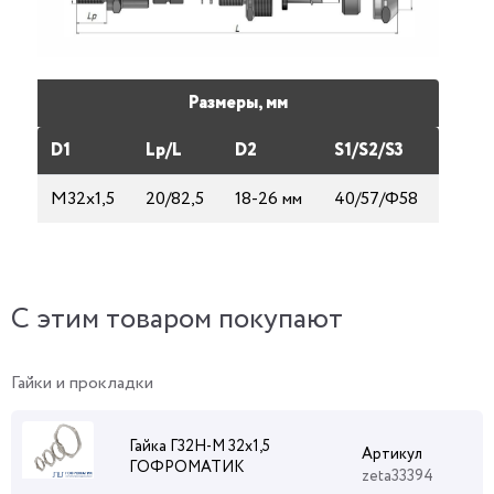
Размеры, мм
D1
Lp/L
D2
S1/S2/S3
М32х1,5
20/82,5
18-26 мм
40/57/Ф58
C этим товаром покупают
Гайки и прокладки
Гайка Г32Н-М 32х1,5
Артикул
ГОФРОМАТИК
zeta33394