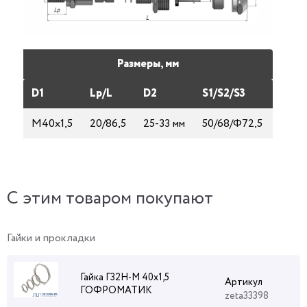
Размеры, мм
D1
Lp/L
D2
S1/S2/S3
М40х1,5
20/86,5
25-33 мм
50/68/Ф72,5
C этим товаром покупают
Гайки и прокладки
Гайка Г32Н-М 40х1,5
Артикул
ГОФРОМАТИК
zeta33398