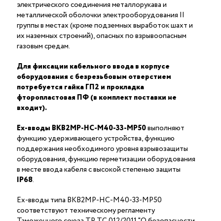
электрического соединения металлорукава и
металлической оболочки электрооборудования II
группы в местах (кроме подземных выработок шахт и
их наземных строений), опасных по взрывоопасным
газовым средам.
Для фиксации кабельного ввода в корпусе
оборудования с безрезьбовым отверстием
потребуется гайка ГП2 и прокладка
фторопластовая ПФ (в комплект поставки не
входит).
Ex-вводы ВКВ2МР-НС-М40-33-МР50
выполняют
функцию удерживающего устройства, функцию
поддержания необходимого уровня взрывозащиты
оборудования, функцию герметизации оборудования
в месте ввода кабеля с высокой степенью защиты
IP68
.
Ex-вводы типа ВКВ2МР-НС-М40-33-МР50
соответствуют техническому регламенту
Таможенного союза ТР ТС 012/2011 "О безопасности