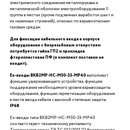
электрического соединения металлорукава и
металлической оболочки электрооборудования II
группы в местах (кроме подземных выработок шахт и
их наземных строений), опасных по взрывоопасным
газовым средам.
Для фиксации кабельного ввода в корпусе
оборудования с безрезьбовым отверстием
потребуется гайка ГП2 и прокладка
фторопластовая ПФ (в комплект поставки не
входит).
Ex-вводы ВКВ2МР-НС-М50-33-МР40
выполняют
функцию удерживающего устройства, функцию
поддержания необходимого уровня взрывозащиты
оборудования, функцию герметизации оборудования
в месте ввода кабеля с высокой степенью защиты
IP68
.
Ex-вводы типа ВКВ2МР-НС-М50-33-МР40
соответствуют техническому регламенту
Таможенного союза ТР ТС 012/2011 "О безопасности