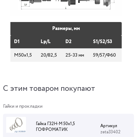
Размеры, мм
D1
Lp/L
D2
S1/S2/S3
М50х1,5
20/82,5
25-33 мм
59/57/Ф60
C этим товаром покупают
Гайки и прокладки
Гайка Г32Н-М 50х1,5
Артикул
ГОФРОМАТИК
zeta33402