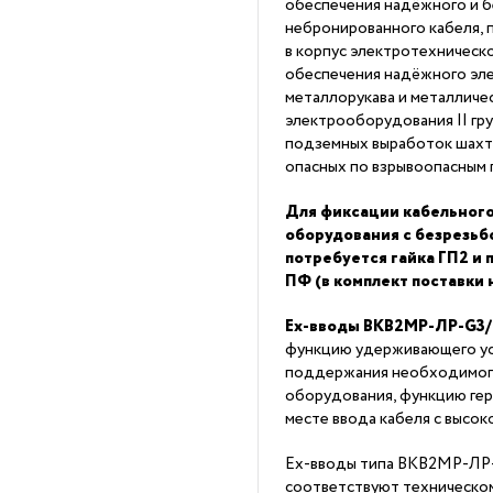
обеспечения надёжного и б
небронированного кабеля, 
в корпус электротехническо
обеспечения надёжного эл
металлорукава и металличе
электрооборудования II гру
подземных выработок шахт 
опасных по взрывоопасным 
Для фиксации кабельного
оборудования с безрезь
потребуется гайка ГП2 и
ПФ (в комплект поставки 
Ex-вводы ВКВ2МР-ЛР-G3
функцию удерживающего ус
поддержания необходимог
оборудования, функцию ге
месте ввода кабеля с высо
Ex-вводы типа ВКВ2МР-ЛР
соответствуют техническо