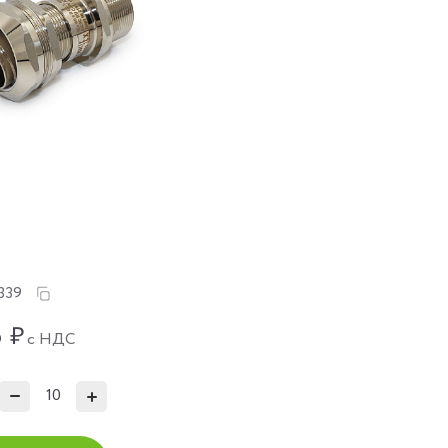
339
6
₽
с НДС