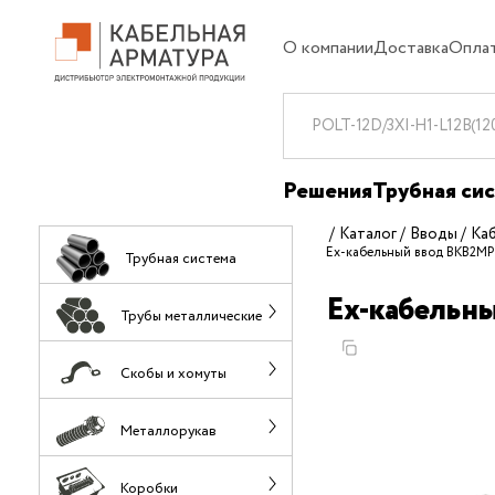
О компании
Доставка
Опла
Решения
Трубная си
Каталог
Вводы
Ка
Ех-кабельный ввод ВКВ2МР
Трубная система
Ех-кабельн
Трубы металлические
Скобы и хомуты
Металлорукав
Коробки