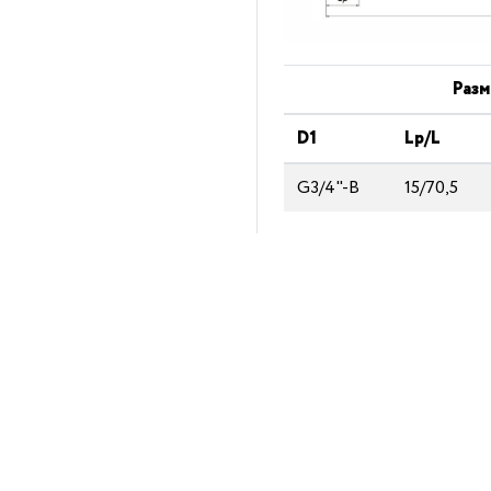
Разм
D1
Lp/L
G3/4"-B
15/70,5