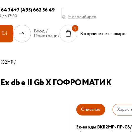
7 64 74
+7 (495) 662 56 49
0 до 17:00
Новосибирск
Вход /
В корзине нет товаров
Регистрация
КВ2МР
1Ex db e II Gb X ГОФРОМАТИК
Описание
Характ
Ex-вводы ВКВ2МР-ЛР-G3