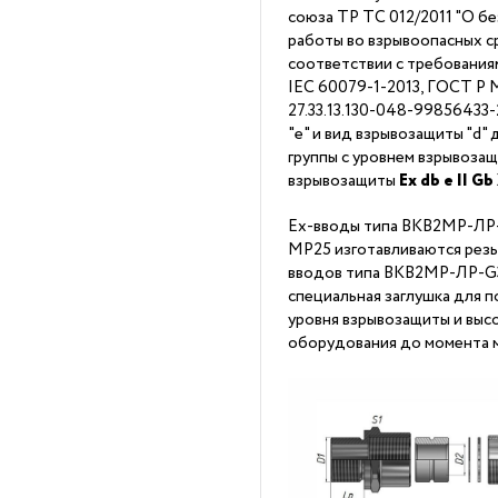
союза ТР ТС 012/2011 "О б
работы во взрывоопасных ср
соответствии с требования
IEC 60079-1-2013, ГОСТ Р
27.33.13.130-048-99856433
"е" и вид взрывозащиты "d"
группы с уровнем взрывозащ
взрывозащиты
Ех
db
е II Gb
Ex-вводы типа ВКВ2МР-ЛР
МР25 изготавливаются резь
вводов типа ВКВ2МР-ЛР-G
специальная заглушка для
уровня взрывозащиты и выс
оборудования до момента м