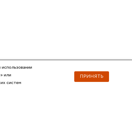
 использовании
» или
ПРИНЯТЬ
ких систем
Документы
Скачать документы
Прайс
Прайс
Каталог ГОФРОМАТИК
Каталог ГОФРОМАТИК