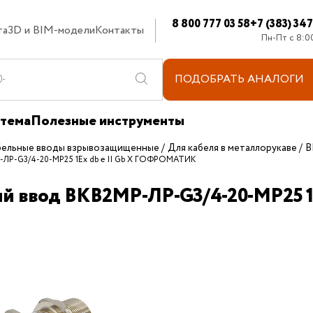
8 800 777 03 58
+7 (383) 34
та
3D и BIM-модели
Контакты
Пн-Пт с 8:0
ПОДОБРАТЬ
АНАЛОГИ
стема
Полезные инструменты
бельные вводы взрывозащищенные
Для кабеля в металлорукаве
В
-ЛР-G3/4-20-МР25 1Ex db e II Gb X ГОФРОМАТИК
ый ввод ВКВ2МР-ЛР-G3/4-20-МР25 